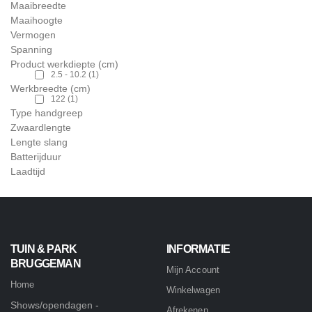
Maaibreedte
Maaihoogte
Vermogen
Spanning
Product werkdiepte (cm)
2.5 - 10.2
(1)
Werkbreedte (cm)
122
(1)
Type handgreep
Zwaardlengte
Lengte slang
Batterijduur
Laadtijd
TUIN & PARK
INFORMATIE
BRUGGEMAN
Mijn Account
Home
Winkelwagen
Shows/opendagen -
Afrekenen