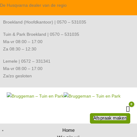
De Husqvarna dealer van de regio
Broekland (Hoofdkantoor) | 0570 – 531035
Tuin & Park Broekland | 0570 – 531035
Ma-vr 08:00 – 17:00
Za 08:30 – 12:30
Lemele | 0572 – 331341
Ma-vr 08:00 – 17:00
Za/zo gesloten
0
Wi
Afspraak maken
Home