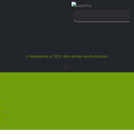
© Heatmedia.nl 2024. Alle rechten voorbehouden
Home
Wie zijn wij
Webwinkel/Producten
Occasions
vacatures-nieuws
Contact
Robotmaaiers
Bladblazers/Zuigers