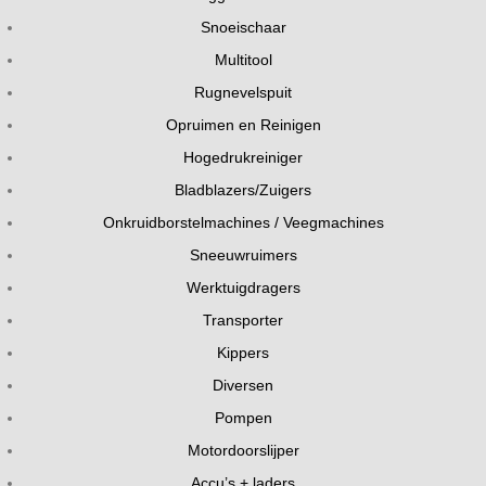
Snoeischaar
Multitool
Rugnevelspuit
Opruimen en Reinigen
Hogedrukreiniger
Bladblazers/Zuigers
Onkruidborstelmachines / Veegmachines
Sneeuwruimers
Werktuigdragers
Transporter
Kippers
Diversen
Pompen
Motordoorslijper
Accu’s + laders