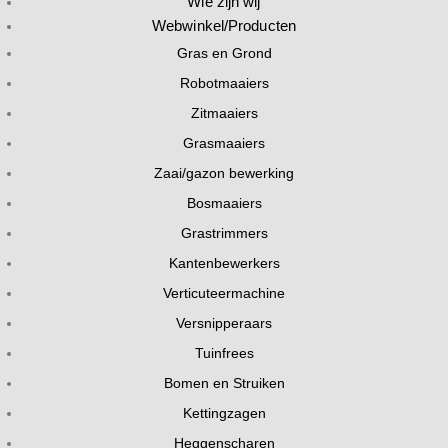
Wie zijn wij
Webwinkel/Producten
Gras en Grond
Robotmaaiers
Zitmaaiers
Grasmaaiers
Zaai/gazon bewerking
Bosmaaiers
Grastrimmers
Kantenbewerkers
Verticuteermachine
Versnipperaars
Tuinfrees
Bomen en Struiken
Kettingzagen
Heggenscharen