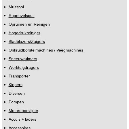
Multitool
Rugnevelspuit
Opruimen en Reinigen
Hogedrukreiniger
Bladblazers/Zuigers
Onkruidborstelmachines / Veegmachines
Sneeuwruimers
Werktuigdragers
Transporter
Kippers
Diversen
Pompen
Motordoorslijper
Accu’s + laders
Accessoires