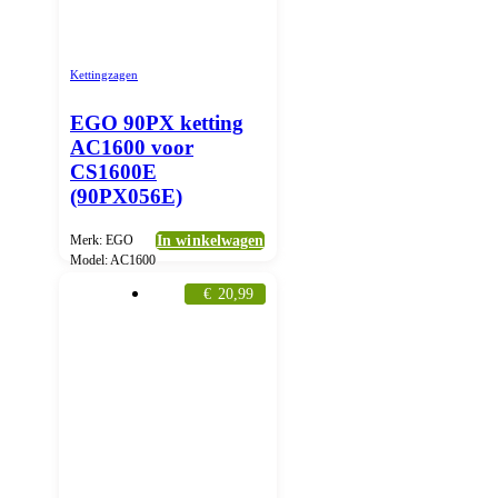
Kettingzagen
EGO 90PX ketting
AC1600 voor
CS1600E
(90PX056E)
Merk: EGO
In winkelwagen
Model: AC1600
€
20,99