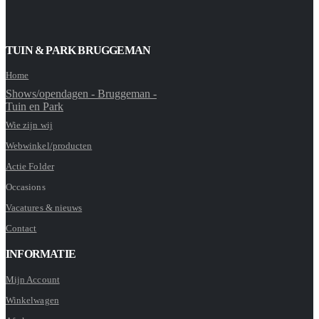
TUIN & PARK BRUGGEMAN
Home
Shows/opendagen - Bruggeman -
Tuin en Park
Wie zijn wij
Webwinkel/producten
Actie Folder
Occasions
Vacatures & nieuws
Contact
INFORMATIE
Mijn Account
Winkelwagen