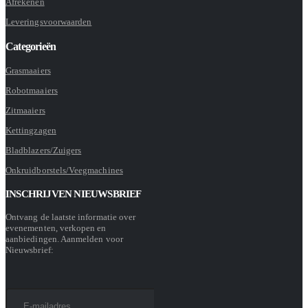
Afrekenen
Leveringsvoorwaarden
Categorieën
Grasmaaiers
Robotmaaiers
Zitmaaiers
Kettingzagen
Bladblazers/Zuigers
Onkruidborstels/Veegmachines
INSCHRIJVEN NIEUWSBRIEF
Ontvang de laatste informatie over
evenementen, verkopen en
aanbiedingen. Aanmelden voor
Nieuwsbrief: