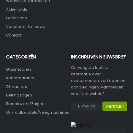
Webwinkel/producten
Actie Folder
Occasions
Vacatures & nieuws
Contact
CATEGORIEËN
INSCHRIJVEN NIEUWSBRIEF
Ontvang de laatste
Grasmaaiers
informatie over
Robotmaaiers
evenementen, verkopen en
Zitmaaiers
aanbiedingen. Aanmelden
voor Nieuwsbrief:
Kettingzagen
Bladblazers/Zuigers
Onkruidborstels/Veegmachines