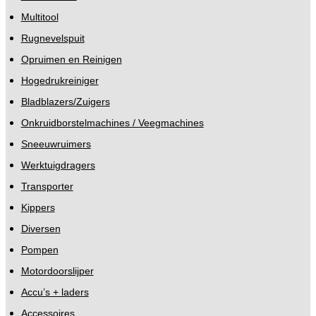
Multitool
Rugnevelspuit
Opruimen en Reinigen
Hogedrukreiniger
Bladblazers/Zuigers
Onkruidborstelmachines / Veegmachines
Sneeuwruimers
Werktuigdragers
Transporter
Kippers
Diversen
Pompen
Motordoorslijper
Accu’s + laders
Accessoires