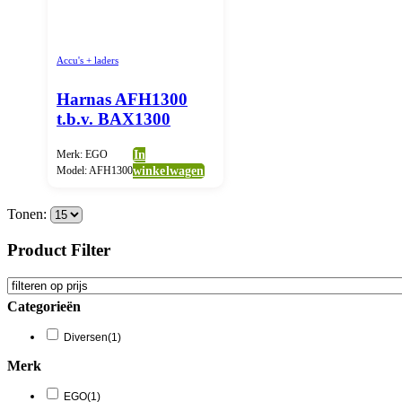
Accu's + laders
Harnas AFH1300
t.b.v. BAX1300
Merk: EGO
In
Model: AFH1300
winkelwagen
Tonen:
Product Filter
Categorieën
Diversen
(1)
Merk
EGO
(1)