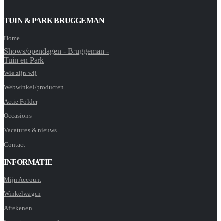
TUIN & PARK BRUGGEMAN
Home
Shows/opendagen - Bruggeman -
Tuin en Park
Wie zijn wij
Webwinkel/producten
Actie Folder
Occasions
Vacatures & nieuws
Contact
INFORMATIE
Mijn Account
Winkelwagen
Afrekenen