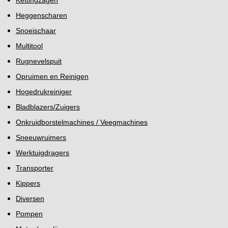
Kettingzagen
Heggenscharen
Snoeischaar
Multitool
Rugnevelspuit
Opruimen en Reinigen
Hogedrukreiniger
Bladblazers/Zuigers
Onkruidborstelmachines / Veegmachines
Sneeuwruimers
Werktuigdragers
Transporter
Kippers
Diversen
Pompen