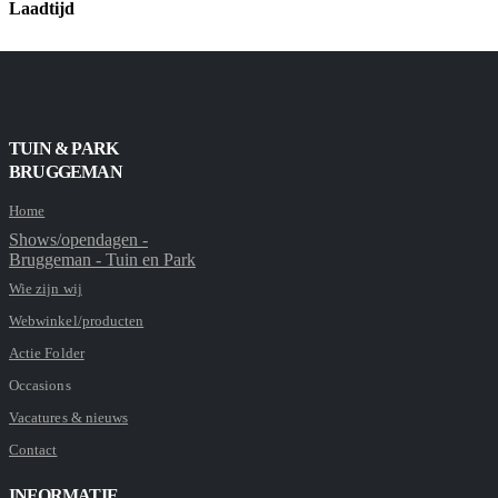
Laadtijd
TUIN & PARK
BRUGGEMAN
Home
Shows/opendagen -
Bruggeman - Tuin en Park
Wie zijn wij
Webwinkel/producten
Actie Folder
Occasions
Vacatures & nieuws
Contact
INFORMATIE