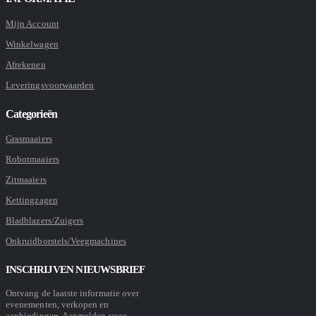
Mijn Account
Winkelwagen
Afrekenen
Leveringsvoorwaarden
Categorieën
Grasmaaiers
Robotmaaiers
Zitmaaiers
Kettingzagen
Bladblazers/Zuigers
Onkruidborstels/Veegmachines
INSCHRIJVEN NIEUWSBRIEF
Ontvang de laatste informatie over
evenementen, verkopen en
aanbiedingen. Aanmelden voor