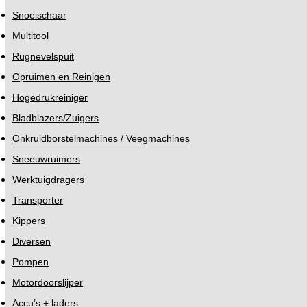
Snoeischaar
Multitool
Rugnevelspuit
Opruimen en Reinigen
Hogedrukreiniger
Bladblazers/Zuigers
Onkruidborstelmachines / Veegmachines
Sneeuwruimers
Werktuigdragers
Transporter
Kippers
Diversen
Pompen
Motordoorslijper
Accu’s + laders