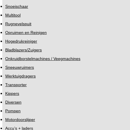
Snoeischaar
Multitool
Rugnevelspuit
Opruimen en Reinigen
Hogedrukreiniger
Bladblazers/Zuigers
Onkruidborstelmachines / Veegmachines
Sneeuwruimers
Werktuigdragers
Transporter
Kippers
Diversen
Pompen
Motordoorslijper
Accu’s + laders