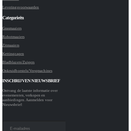
Leveringsvoorwaarden
Categorieën
Grasmaaiers
Robotmaaiers
Zitmaaiers
Kettingzagen
Bladblazers/Zuigers
Onkruidborstels/Veegmachines
INSCHRIJVEN NIEUWSBRIEF
Ontvang de laatste informatie over
evenementen, verkopen en
aanbiedingen. Aanmelden voor
Nieuwsbrief: