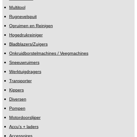
Multitool
Rugnevelspuit
Opruimen en Reinigen
Hogedrukreiniger
Bladblazers/Zuigers
Onkruidborstelmachines / Veegmachines
Sneeuwruimers
Werktuigdragers
Transporter
Kippers
Diversen
Pompen
Motordoorslijper
Accu’s + laders
Accessoires