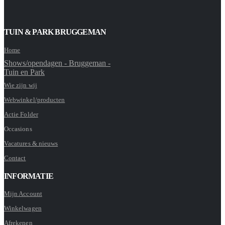
TUIN & PARK BRUGGEMAN
Home
Shows/opendagen - Bruggeman -
Tuin en Park
Wie zijn wij
Webwinkel/producten
Actie Folder
Occasions
Vacatures & nieuws
Contact
INFORMATIE
Mijn Account
Winkelwagen
Afrekenen