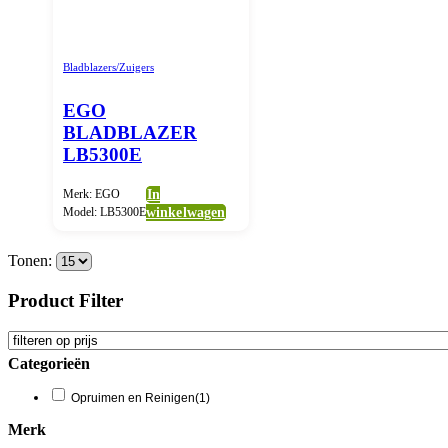
Bladblazers/Zuigers
EGO
BLADBLAZER
LB5300E
Merk: EGO
In
Model: LB5300E
winkelwagen
Tonen:
Product Filter
Categorieën
Opruimen en Reinigen
(1)
Merk