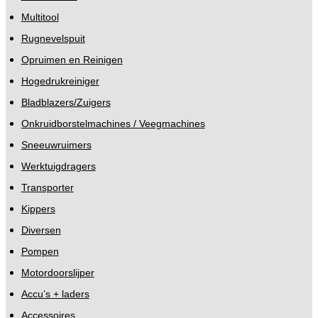
Multitool
Rugnevelspuit
Opruimen en Reinigen
Hogedrukreiniger
Bladblazers/Zuigers
Onkruidborstelmachines / Veegmachines
Sneeuwruimers
Werktuigdragers
Transporter
Kippers
Diversen
Pompen
Motordoorslijper
Accu’s + laders
Accessoires