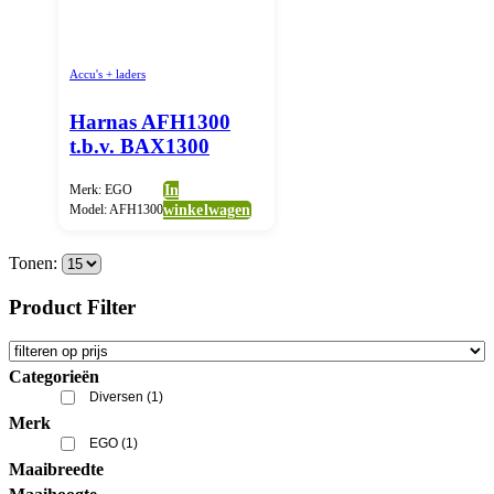
Accu's + laders
Harnas AFH1300
t.b.v. BAX1300
Merk: EGO
In
Model: AFH1300
winkelwagen
Tonen:
Product Filter
Categorieën
Diversen
(1)
Merk
EGO
(1)
Maaibreedte