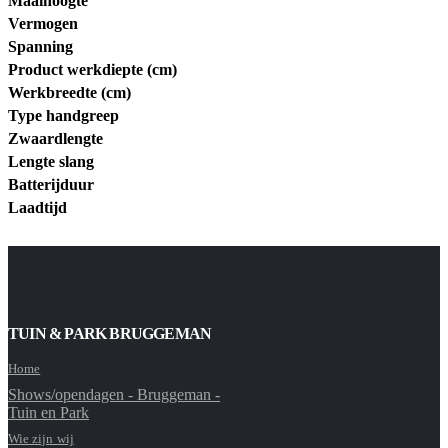
Maaihoogte
Vermogen
Spanning
Product werkdiepte (cm)
Werkbreedte (cm)
Type handgreep
Zwaardlengte
Lengte slang
Batterijduur
Laadtijd
TUIN & PARK BRUGGEMAN
Home
Shows/opendagen - Bruggeman -
Tuin en Park
Wie zijn wij