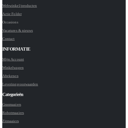
Webwinkel/producten
Actie Folder
Occasions
Vacatures & nieuws
Contact
INFORMATIE
Mijn Account
Winkelwagen
Afrekenen
Leveringsvoorwaarden
Categorieën
Grasmaaiers
Robotmaaiers
Zitmaaiers