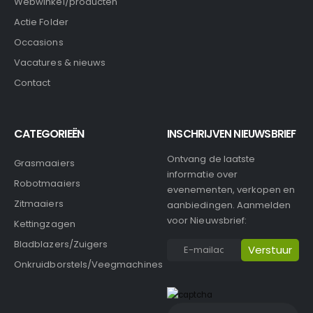
Webwinkel/producten
Actie Folder
Occasions
Vacatures & nieuws
Contact
CATEGORIEËN
INSCHRIJVEN NIEUWSBRIEF
Ontvang de laatste
Grasmaaiers
informatie over
Robotmaaiers
evenementen, verkopen en
Zitmaaiers
aanbiedingen. Aanmelden
voor Nieuwsbrief:
Kettingzagen
Bladblazers/Zuigers
Onkruidborstels/Veegmachines