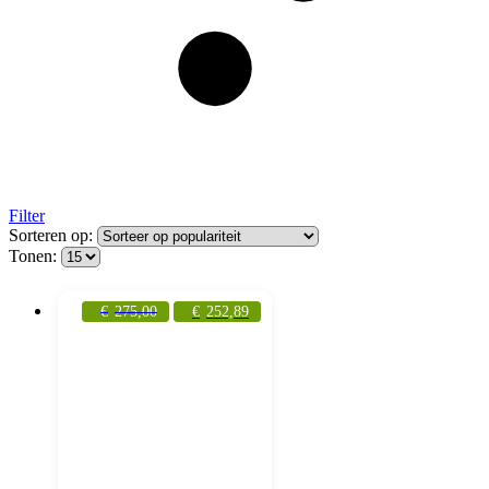
Filter
Sorteren op:
Tonen:
€
275,00
€
252,89