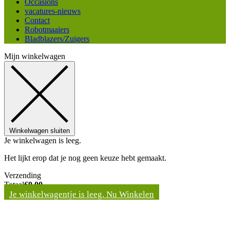
Occasions
vacatures-nieuws
Contact
Robotmaaiers
Bladblazers/Zuigers
Mijn winkelwagen
Winkelwagen sluiten
Je winkelwagen is leeg.
Het lijkt erop dat je nog geen keuze hebt gemaakt.
Verzending
Totaal
€
0,00
Je winkelwagentje is leeg. Nu Winkelen