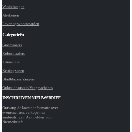
Winkelwagen
Afrekenen
Leveringsvoorwaarden
Categorieën
Grasmaaiers
Robotmaaiers
Zitmaaiers
Kettingzagen
Bladblazers/Zuigers
Onkruidborstels/Veegmachines
INSCHRIJVEN NIEUWSBRIEF
Ontvang de laatste informatie over
evenementen, verkopen en
aanbiedingen. Aanmelden voor
Nieuwsbrief: