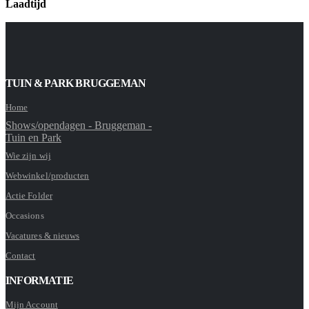
Laadtijd
TUIN & PARK BRUGGEMAN
Home
Shows/opendagen - Bruggeman -
Tuin en Park
Wie zijn wij
Webwinkel/producten
Actie Folder
Occasions
Vacatures & nieuws
Contact
INFORMATIE
Mijn Account