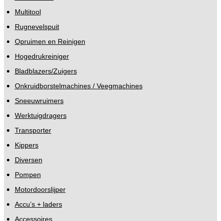
Multitool
Rugnevelspuit
Opruimen en Reinigen
Hogedrukreiniger
Bladblazers/Zuigers
Onkruidborstelmachines / Veegmachines
Sneeuwruimers
Werktuigdragers
Transporter
Kippers
Diversen
Pompen
Motordoorslijper
Accu’s + laders
Accessoires