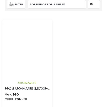
FILTER
GRASMAAIERS
EGO GAZONMAAIER LM1702E-SP ZELFRIJDEND
Merk: EGO
Model: lm1702e