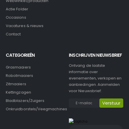
Webwinkel/producten
Actie Folder
Occasions
Vacatures & nieuws
Contact
CATEGORIEËN
INSCHRIJVEN NIEUWSBRIEF
Ontvang de laatste
Grasmaaiers
informatie over
Robotmaaiers
evenementen, verkopen en
Zitmaaiers
aanbiedingen. Aanmelden
voor Nieuwsbrief:
Kettingzagen
Bladblazers/Zuigers
Onkruidborstels/Veegmachines