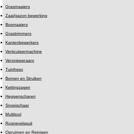
Grasmaaiers
Zaai/gazon bewerking
Bosmaaiers
Grastrimmers
Kantenbewerkers
Verticuteermachine
Versnipperaars
Tuinfrees
Bomen en Struiken
Kettingzagen
Heggenscharen
Snoeischaar
Multitool
Rugnevelspuit
Opruimen en Reinigen