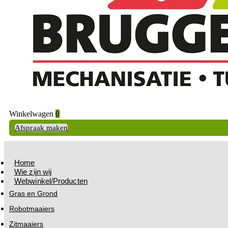
Winkelwagen
0
Afspraak maken
Home
Wie zijn wij
Webwinkel/Producten
Gras en Grond
Robotmaaiers
Zitmaaiers