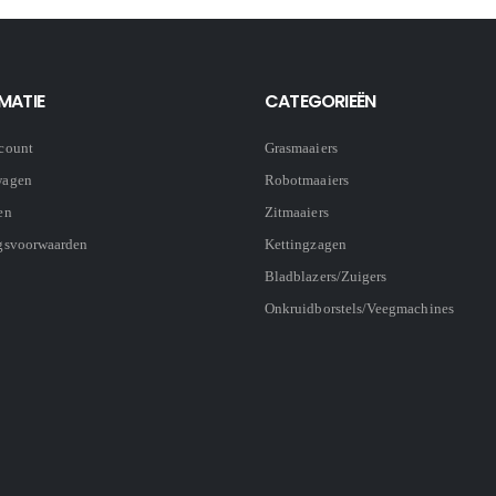
MATIE
CATEGORIEËN
count
Grasmaaiers
wagen
Robotmaaiers
en
Zitmaaiers
gsvoorwaarden
Kettingzagen
Bladblazers/Zuigers
Onkruidborstels/Veegmachines