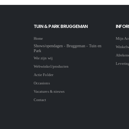
TUIN & PARK BRUGGEMAN
INFOR
Home
Mijn Ac
Shows/opendagen - Bruggeman - Tuin en
Winkel
Park
Afreken
Wie zijn wij
Leverin
Webwinkel/producten
Actie Folder
Occasions
Vacatures & nieuws
Contact