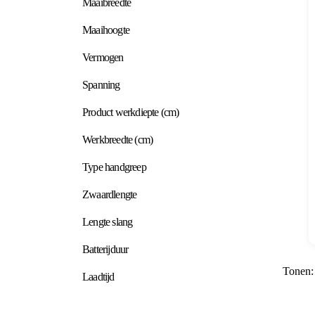
Maaibreedte
Maaihoogte
Vermogen
Spanning
Product werkdiepte (cm)
Werkbreedte (cm)
Type handgreep
Zwaardlengte
Lengte slang
Batterijduur
Tonen:
Laadtijd