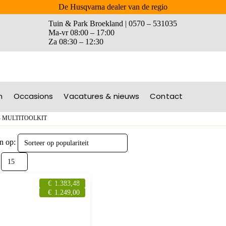
De Husqvarna dealer van de regio
Tuin & Park Broekland | 0570 – 531035
Ma-vr 08:00 – 17:00
Za 08:30 – 12:30
n
Occasions
Vacatures & nieuws
Contact
-
MULTITOOLKIT
n op:
€
1.383,48
€
1.249,00