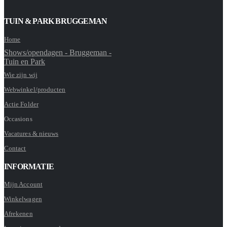
TUIN & PARK BRUGGEMAN
Home
Shows/opendagen - Bruggeman -
Tuin en Park
Wie zijn wij
Webwinkel/producten
Actie Folder
Occasions
Vacatures & nieuws
Contact
INFORMATIE
Mijn Account
Winkelwagen
Afrekenen