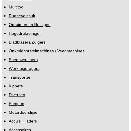
Multitool
Rugnevelspuit
Opruimen en Reinigen
Hogedrukreiniger
Bladblazers/Zuigers
Onkruidborstelmachines / Veegmachines
Sneeuwruimers
Werktuigdragers
Transporter
Kippers
Diversen
Pompen
Motordoorslijper
Accu’s + laders
Accessoires