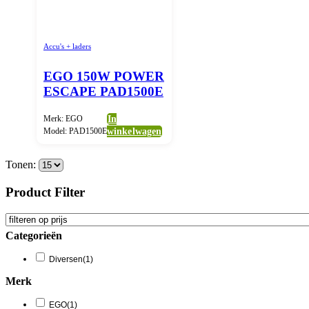
Accu's + laders
EGO 150W POWER
ESCAPE PAD1500E
Merk: EGO
In
Model: PAD1500E
winkelwagen
Tonen:
Product Filter
Categorieën
Diversen
(1)
Merk
EGO
(1)