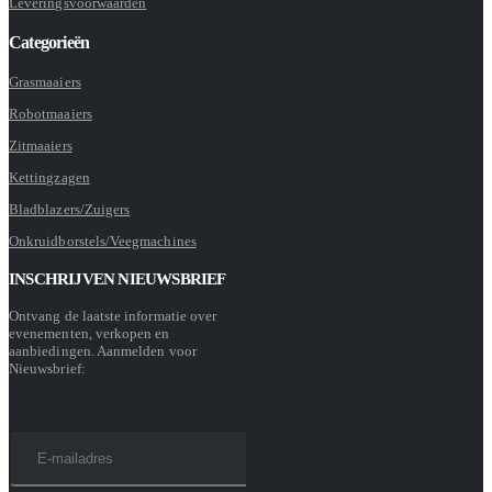
Leveringsvoorwaarden
Categorieën
Grasmaaiers
Robotmaaiers
Zitmaaiers
Kettingzagen
Bladblazers/Zuigers
Onkruidborstels/Veegmachines
INSCHRIJVEN NIEUWSBRIEF
Ontvang de laatste informatie over
evenementen, verkopen en
aanbiedingen. Aanmelden voor
Nieuwsbrief: