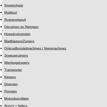
Snoeischaar
Multitool
Rugnevelspuit
Opruimen en Reinigen
Hogedrukreiniger
Bladblazers/Zuigers
Onkruidborstelmachines / Veegmachines
Sneeuwruimers
Werktuigdragers
Transporter
Kippers
Diversen
Pompen
Motordoorslijper
Accu’s + laders