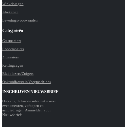
Winkelwagen
Afrekenen
Leveringsvoorwaarden
Categorieën
Grasmaaiers
Robotmaaiers
Zitmaaiers
Kettingzagen
Bladblazers/Zuigers
Onkruidborstels/Veegmachines
INSCHRIJVEN NIEUWSBRIEF
Ontvang de laatste informatie over
evenementen, verkopen en
aanbiedingen. Aanmelden voor
Nieuwsbrief: