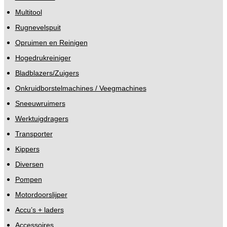
Multitool
Rugnevelspuit
Opruimen en Reinigen
Hogedrukreiniger
Bladblazers/Zuigers
Onkruidborstelmachines / Veegmachines
Sneeuwruimers
Werktuigdragers
Transporter
Kippers
Diversen
Pompen
Motordoorslijper
Accu’s + laders
Accessoires