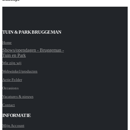
TUIN & PARK BRUGGEMAN
Home
Shows/opendagen - Bruggeman -
Tuin en Park
Wie zijn wij
Webwinkel/producten
Actie Folder
Occasions
Vacatures & nieuws
Contact
INFORMATIE
Mijn Account