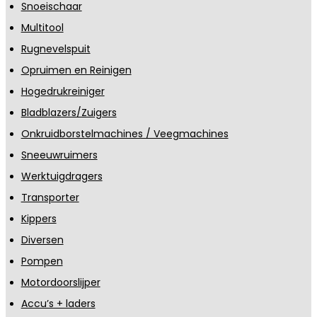
Snoeischaar
Multitool
Rugnevelspuit
Opruimen en Reinigen
Hogedrukreiniger
Bladblazers/Zuigers
Onkruidborstelmachines / Veegmachines
Sneeuwruimers
Werktuigdragers
Transporter
Kippers
Diversen
Pompen
Motordoorslijper
Accu’s + laders