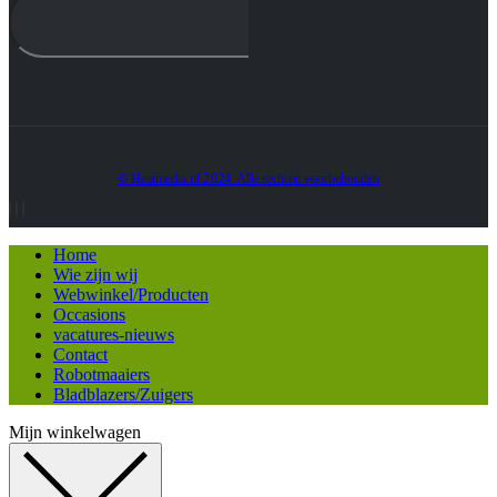
© Heatmedia.nl 2024. Alle rechten voorbehouden
Home
Wie zijn wij
Webwinkel/Producten
Occasions
vacatures-nieuws
Contact
Robotmaaiers
Bladblazers/Zuigers
Mijn winkelwagen