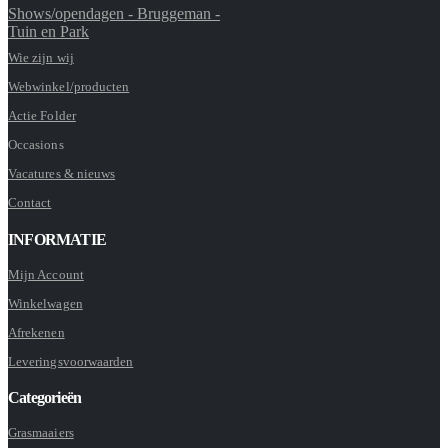
Shows/opendagen - Bruggeman -
Tuin en Park
Wie zijn wij
Webwinkel/producten
Actie Folder
Occasions
Vacatures & nieuws
Contact
INFORMATIE
Mijn Account
Winkelwagen
Afrekenen
Leveringsvoorwaarden
Categorieën
Grasmaaiers