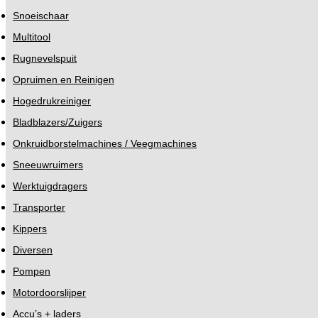
Snoeischaar
Multitool
Rugnevelspuit
Opruimen en Reinigen
Hogedrukreiniger
Bladblazers/Zuigers
Onkruidborstelmachines / Veegmachines
Sneeuwruimers
Werktuigdragers
Transporter
Kippers
Diversen
Pompen
Motordoorslijper
Accu’s + laders