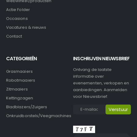
Webwinkel/producten
Actie Folder
Occasions
Vacatures & nieuws
Contact
CATEGORIEËN
INSCHRIJVEN NIEUWSBRIEF
Ontvang de laatste
Grasmaaiers
informatie over
Robotmaaiers
evenementen, verkopen en
Zitmaaiers
aanbiedingen. Aanmelden
voor Nieuwsbrief:
Kettingzagen
Bladblazers/Zuigers
Onkruidborstels/Veegmachines