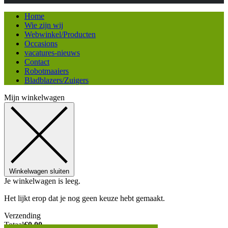
Home
Wie zijn wij
Webwinkel/Producten
Occasions
vacatures-nieuws
Contact
Robotmaaiers
Bladblazers/Zuigers
Mijn winkelwagen
Winkelwagen sluiten
Je winkelwagen is leeg.
Het lijkt erop dat je nog geen keuze hebt gemaakt.
Verzending
Totaal
€
0,00