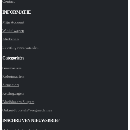
Contact
INFORMATIE
Mijn Account
Winkelwagen
Afrekenen
Leveringsvoorwaarden
Categorieën
Grasmaaiers
Robotmaaiers
Zitmaaiers
Kettingzagen
Bladblazers/Zuigers
Onkruidborstels/Veegmachines
INSCHRIJVEN NIEUWSBRIEF