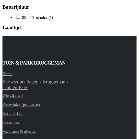
Batterijduur
30 - 90 minuten
(1)
Laadtijd
TUIN & PARK BRUGGEMAN
Home
Shows/opendagen - Bruggeman -
Tuin en Park
Wie zijn wij
Webwinkel/producten
Actie Folder
Occasions
Vacatures & nieuws