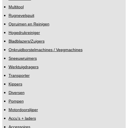
Multitool
Rugnevelspuit
Opruimen en Reinigen
Hogedrukreiniger
Bladblazers/Zuigers
Onkruidborstelmachines / Veegmachines
Sneeuwruimers
Werktuigdragers
Transporter
Kippers
Diversen
Pompen
Motordoorslijper
Accu’s + laders
Accessoires