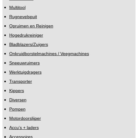
Multitool
Rugnevelspuit
Opruimen en Reinigen
Hogedrukreiniger
Bladblazers/Zuigers
Onkruidborstelmachines / Veegmachines
Sneeuwruimers
Werktuigdragers
Transporter
Kippers
Diversen
Pompen
Motordoorslijper
Accu’s + laders
Accessoires