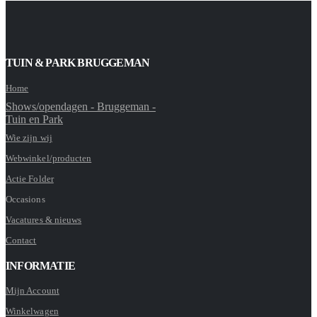
TUIN & PARK BRUGGEMAN
Home
Shows/opendagen - Bruggeman -
Tuin en Park
Wie zijn wij
Webwinkel/producten
Actie Folder
Occasions
Vacatures & nieuws
Contact
INFORMATIE
Mijn Account
Winkelwagen