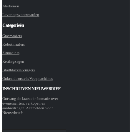
Afrekenen
Leveringsvoorwaarden
Categorieën
Grasmaaiers
Robotmaaiers
Zitmaaiers
Kettingzagen
Bladblazers/Zuigers
Onkruidborstels/Veegmachines
INSCHRIJVEN NIEUWSBRIEF
Ontvang de laatste informatie over
evenementen, verkopen en
aanbiedingen. Aanmelden voor
Nieuwsbrief: