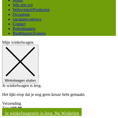
Home
Wie zijn wij
Webwinkel/Producten
Occasions
vacatures-nieuws
Contact
Robotmaaiers
Bladblazers/Zuigers
Mijn winkelwagen
Winkelwagen sluiten
Je winkelwagen is leeg.
Het lijkt erop dat je nog geen keuze hebt gemaakt.
Verzending
Totaal
€
0,00
Je winkelwagentje is leeg. Nu Winkelen