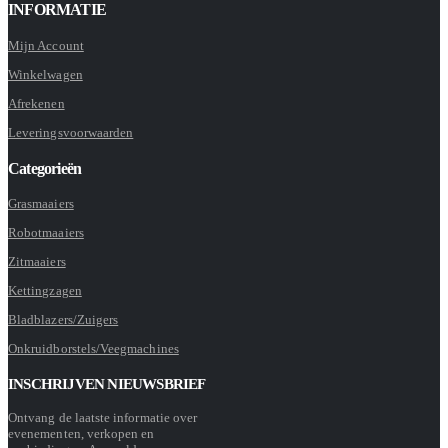
INFORMATIE
Mijn Account
Winkelwagen
Afrekenen
Leveringsvoorwaarden
Categorieën
Grasmaaiers
Robotmaaiers
Zitmaaiers
Kettingzagen
Bladblazers/Zuigers
Onkruidborstels/Veegmachines
INSCHRIJVEN NIEUWSBRIEF
Ontvang de laatste informatie over
evenementen, verkopen en