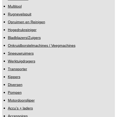
Multitool
Rugnevelspuit
Opruimen en Reinigen
Hogedrukreiniger
Bladblazers/Zuigers
Onkruidborstelmachines / Veegmachines
Sneeuwruimers
Werktuigdragers
Transporter
Kippers
Diversen
Pompen
Motordoorslijper
Accu’s + laders
Accessoires