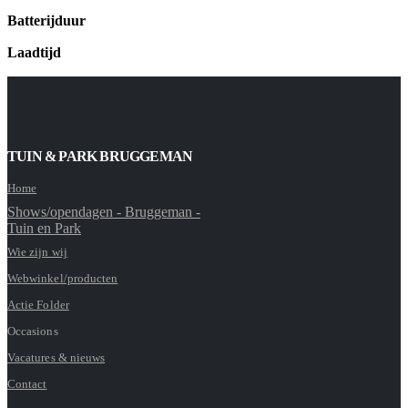
Batterijduur
Laadtijd
TUIN & PARK BRUGGEMAN
Home
Shows/opendagen - Bruggeman -
Tuin en Park
Wie zijn wij
Webwinkel/producten
Actie Folder
Occasions
Vacatures & nieuws
Contact