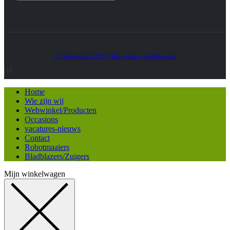
© Heatmedia.nl 2024. Alle rechten voorbehouden
Home
Wie zijn wij
Webwinkel/Producten
Occasions
vacatures-nieuws
Contact
Robotmaaiers
Bladblazers/Zuigers
Mijn winkelwagen