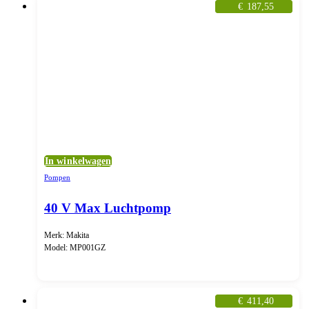
€
187,55
In winkelwagen
Pompen
40 V Max Luchtpomp
Merk: Makita
Model: MP001GZ
€
411,40