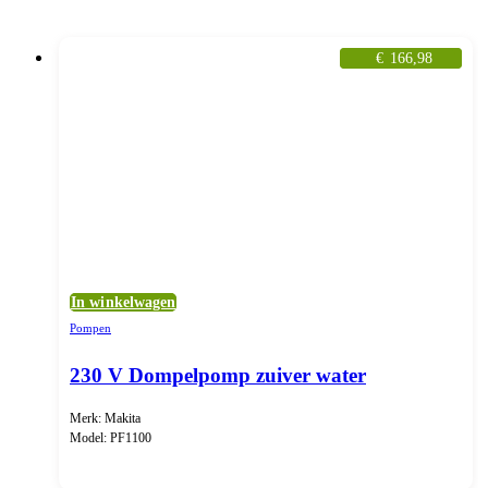
€
166,98
In winkelwagen
Pompen
230 V Dompelpomp zuiver water
Merk: Makita
Model: PF1100