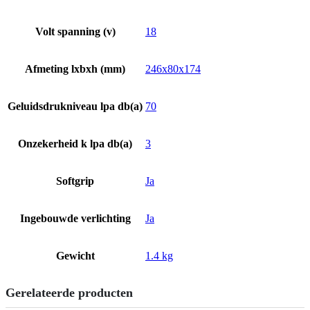
Volt spanning (v)
18
Afmeting lxbxh (mm)
246x80x174
Geluidsdrukniveau lpa db(a)
70
Onzekerheid k lpa db(a)
3
Softgrip
Ja
Ingebouwde verlichting
Ja
Gewicht
1.4 kg
Gerelateerde producten