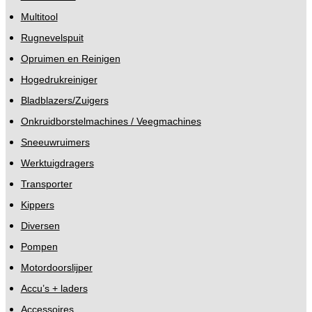
Multitool
Rugnevelspuit
Opruimen en Reinigen
Hogedrukreiniger
Bladblazers/Zuigers
Onkruidborstelmachines / Veegmachines
Sneeuwruimers
Werktuigdragers
Transporter
Kippers
Diversen
Pompen
Motordoorslijper
Accu’s + laders
Accessoires