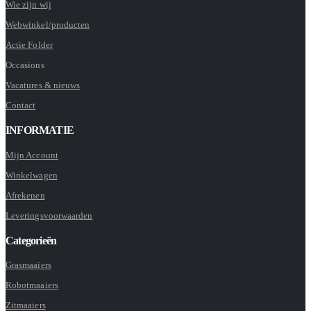
Wie zijn wij
Webwinkel/producten
Actie Folder
Occasions
Vacatures & nieuws
Contact
INFORMATIE
Mijn Account
Winkelwagen
Afrekenen
Leveringsvoorwaarden
Categorieën
Grasmaaiers
Robotmaaiers
Zitmaaiers