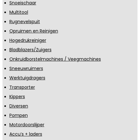
Snoeischaar
Multitool
Rugnevelspuit
Opruimen en Reinigen
Hogedrukreiniger
Bladblazers/Zuigers
Onkruidborstelmachines / Veegmachines
Sneeuwruimers
Werktuigdragers
Transporter
Kippers
Diversen
Pompen
Motordoorslijper
Accu’s + laders