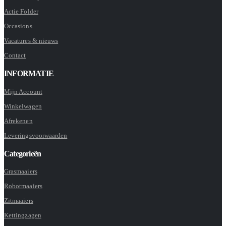
Actie Folder
Occasions
Vacatures & nieuws
Contact
INFORMATIE
Mijn Account
Winkelwagen
Afrekenen
Leveringsvoorwaarden
Categorieën
Grasmaaiers
Robotmaaiers
Zitmaaiers
Kettingzagen