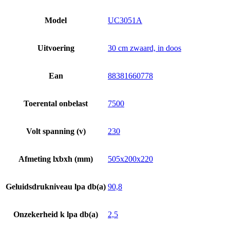
Model
UC3051A
Uitvoering
30 cm zwaard, in doos
Ean
88381660778
Toerental onbelast
7500
Volt spanning (v)
230
Afmeting lxbxh (mm)
505x200x220
Geluidsdrukniveau lpa db(a)
90,8
Onzekerheid k lpa db(a)
2,5