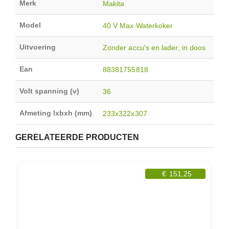
Merk
Makita
Model
40 V Max Waterkoker
Uitvoering
Zonder accu's en lader, in doos
Ean
88381755818
Volt spanning (v)
36
Afmeting lxbxh (mm)
233x322x307
GERELATEERDE PRODUCTEN
€
151,25