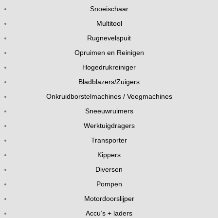
Snoeischaar
Multitool
Rugnevelspuit
Opruimen en Reinigen
Hogedrukreiniger
Bladblazers/Zuigers
Onkruidborstelmachines / Veegmachines
Sneeuwruimers
Werktuigdragers
Transporter
Kippers
Diversen
Pompen
Motordoorslijper
Accu’s + laders