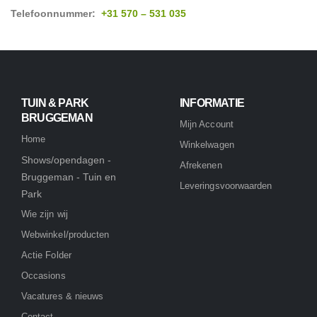
Telefoonnummer:
+31 570 – 531 035
TUIN & PARK
INFORMATIE
BRUGGEMAN
Mijn Account
Home
Winkelwagen
Shows/opendagen -
Afrekenen
Bruggeman - Tuin en
Leveringsvoorwaarden
Park
Wie zijn wij
Webwinkel/producten
Actie Folder
Occasions
Vacatures & nieuws
Contact