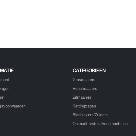
MATIE
CATEGORIEËN
count
Grasmaaiers
wagen
Robotmaaiers
nen
Zitmaaiers
gsvoorwaarden
Kettingzagen
Bladblazers/Zuigers
Onkruidborstels/Veegmachines