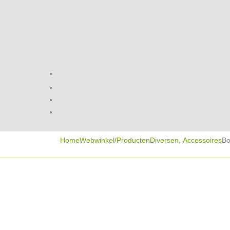
Home
Webwinkel/Producten
Diversen
,
Accessoires
Bo