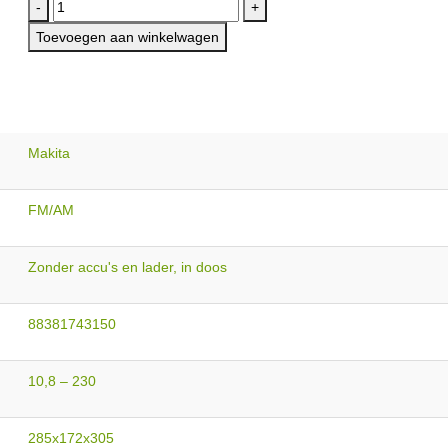
-
+
Toevoegen aan winkelwagen
Makita
FM/AM
Zonder accu's en lader, in doos
88381743150
10,8 – 230
285x172x305