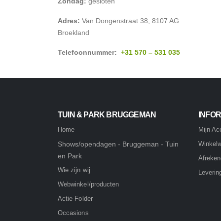
Zondag:
gesloten
Adres:
Van Dongenstraat 38, 8107 AG
Broekland
Telefoonnummer:
+31 570 – 531 035
TUIN & PARK BRUGGEMAN
INFOR
Home
Mijn Ac
Shows/opendagen - Bruggeman - Tuin
Winkel
en Park
Afreke
Wie zijn wij
Leverin
Webwinkel/producten
Actie Folder
Occasions