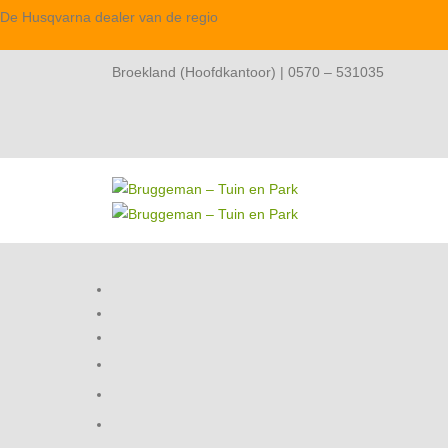
De Husqvarna dealer van de regio
Broekland (Hoofdkantoor) | 0570 – 531035