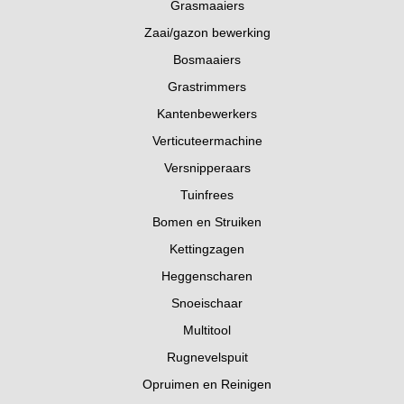
Grasmaaiers
Zaai/gazon bewerking
Bosmaaiers
Grastrimmers
Kantenbewerkers
Verticuteermachine
Versnipperaars
Tuinfrees
Bomen en Struiken
Kettingzagen
Heggenscharen
Snoeischaar
Multitool
Rugnevelspuit
Opruimen en Reinigen