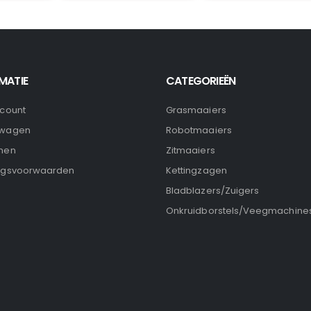
MATIE
CATEGORIEËN
ccount
Grasmaaiers
lwagen
Robotmaaiers
nen
Zitmaaiers
ngsvoorwaarden
Kettingzagen
Bladblazers/Zuigers
Onkruidborstels/Veegmachine