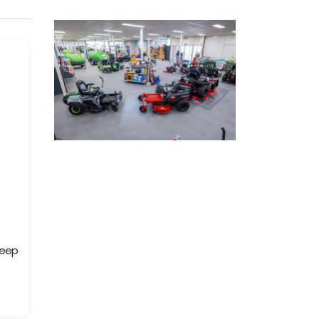
GRASTRIMMERS
GRASTRIMMERS
reep
EGO TRIMMER ST1301E-S KIT 2.5 ah accu en std lader
LXT 18 V Trimmer
Merk: EGO
Merk: Makita
Model: ST1301E-S
Model: DUR193Z