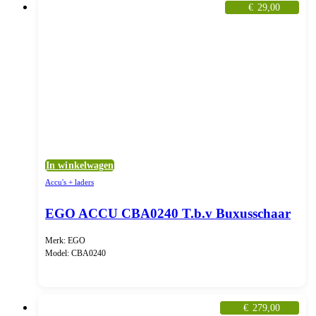
€
29,00
In winkelwagen
Accu's + laders
EGO ACCU CBA0240 T.b.v Buxusschaar
Merk: EGO
Model: CBA0240
€
279,00