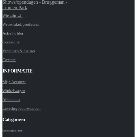
Shows/opendagen - Bruggeman -
Tuin en Park
Wie zijn wij
Webwinkel/producten
Actie Folder
Occasions
Vacatures & nieuws
Contact
INFORMATIE
Mijn Account
Winkelwagen
Afrekenen
Leveringsvoorwaarden
Categorieën
Grasmaaiers