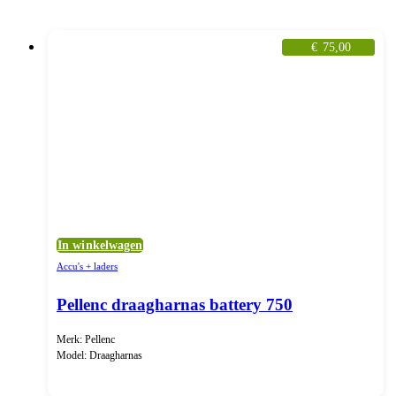
€
75,00
In winkelwagen
Accu's + laders
Pellenc draagharnas battery 750
Merk: Pellenc
Model: Draagharnas