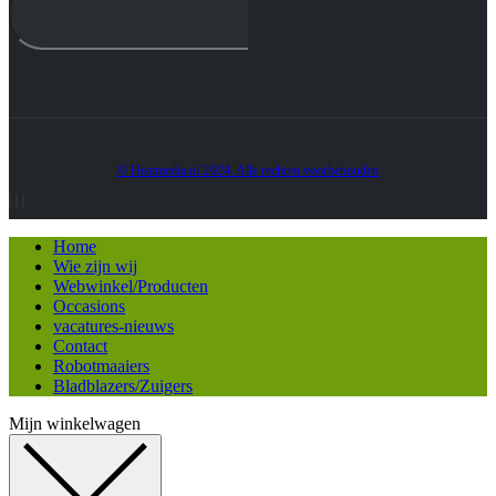
© Heatmedia.nl 2024. Alle rechten voorbehouden
Home
Wie zijn wij
Webwinkel/Producten
Occasions
vacatures-nieuws
Contact
Robotmaaiers
Bladblazers/Zuigers
Mijn winkelwagen