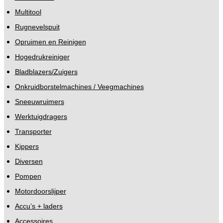
Multitool
Rugnevelspuit
Opruimen en Reinigen
Hogedrukreiniger
Bladblazers/Zuigers
Onkruidborstelmachines / Veegmachines
Sneeuwruimers
Werktuigdragers
Transporter
Kippers
Diversen
Pompen
Motordoorslijper
Accu’s + laders
Accessoires