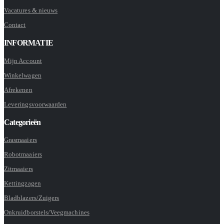
Vacatures & nieuws
Contact
INFORMATIE
Mijn Account
Winkelwagen
Afrekenen
Leveringsvoorwaarden
Categorieën
Grasmaaiers
Robotmaaiers
Zitmaaiers
Kettingzagen
Bladblazers/Zuigers
Onkruidborstels/Veegmachines