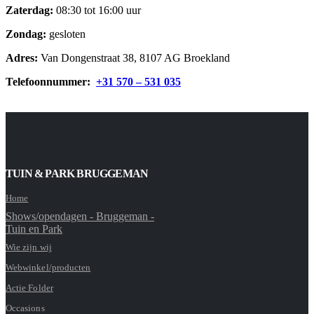
Zaterdag:
08:30 tot 16:00 uur
Zondag:
gesloten
Adres:
Van Dongenstraat 38, 8107 AG Broekland
Telefoonnummer:
+31 570 – 531 035
TUIN & PARK BRUGGEMAN
Home
Shows/opendagen - Bruggeman -
Tuin en Park
Wie zijn wij
Webwinkel/producten
Actie Folder
Occasions