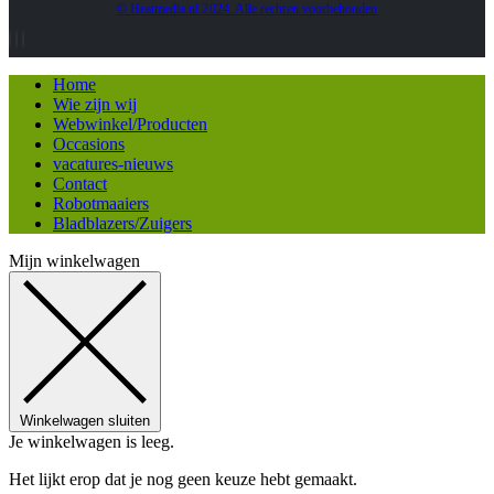
© Heatmedia.nl 2024. Alle rechten voorbehouden
Home
Wie zijn wij
Webwinkel/Producten
Occasions
vacatures-nieuws
Contact
Robotmaaiers
Bladblazers/Zuigers
Mijn winkelwagen
Winkelwagen sluiten
Je winkelwagen is leeg.
Het lijkt erop dat je nog geen keuze hebt gemaakt.