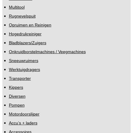
Multitool
Rugnevelspuit
Opruimen en Reinigen
Hogedrukreiniger
Bladblazers/Zuigers
Onkruidborstelmachines / Veegmachines
Sneeuwruimers
Werktuigdragers
Transporter
Kippers
Diversen
Pompen
Motordoorslijper
Accu’s + laders
Accessoires