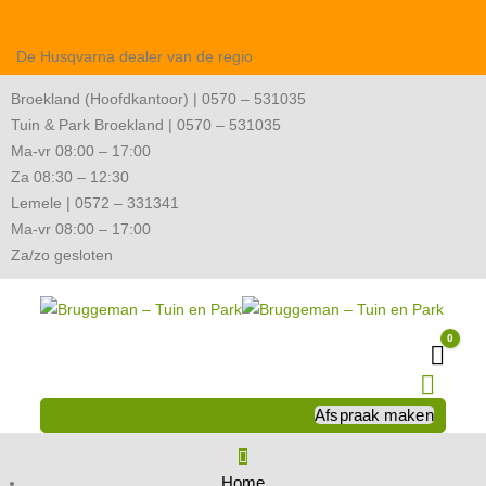
De Husqvarna dealer van de regio
Broekland (Hoofdkantoor) | 0570 – 531035
Tuin & Park Broekland | 0570 – 531035
Ma-vr 08:00 – 17:00
Za 08:30 – 12:30
Lemele | 0572 – 331341
Ma-vr 08:00 – 17:00
Za/zo gesloten
0
Wink
Afspraak maken
Home