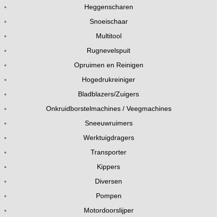
Heggenscharen
Snoeischaar
Multitool
Rugnevelspuit
Opruimen en Reinigen
Hogedrukreiniger
Bladblazers/Zuigers
Onkruidborstelmachines / Veegmachines
Sneeuwruimers
Werktuigdragers
Transporter
Kippers
Diversen
Pompen
Motordoorslijper