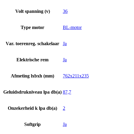
Volt spanning (v)
36
Type motor
BL-motor
Var. toerenreg. schakelaar
Ja
Elektrische rem
Ja
Afmeting lxbxh (mm)
762x211x235
Geluidsdrukniveau lpa db(a)
87,7
Onzekerheid k lpa db(a)
2
Softgrip
Ja