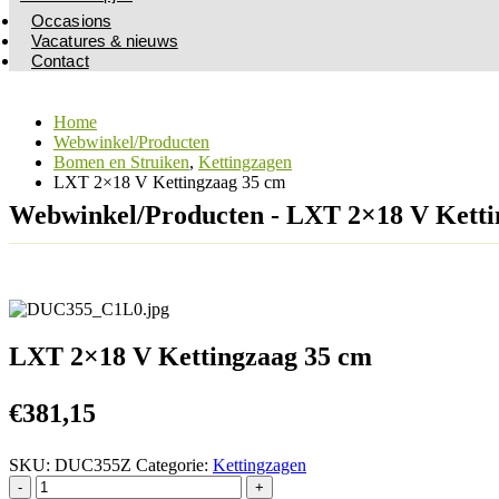
Occasions
Vacatures & nieuws
Contact
Home
Webwinkel/Producten
Bomen en Struiken
,
Kettingzagen
LXT 2×18 V Kettingzaag 35 cm
Webwinkel/Producten - LXT 2×18 V Ketti
LXT 2×18 V Kettingzaag 35 cm
€
381,15
SKU:
DUC355Z
Categorie:
Kettingzagen
-
+