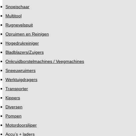
Snoeischaar
Multitool
Rugnevelspuit
Opruimen en Reinigen
Hogedrukreiniger
Bladblazers/Zuigers
Onkruidborstelmachines / Veegmachines
Sneeuwruimers
Werktuigdragers
Transporter
Kippers
Diversen
Pompen
Motordoorslijper
Accu’s + laders