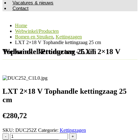
Vacatures & nieuws
Contact
Home
Webwinkel/Producten
Bomen en Struiken
,
Kettingzagen
LXT 2×18 V Tophandle kettingzaag 25 cm
Webwinkel/Producten - LXT 2×18 V Tophandle kettingzaag 25 cm
LXT 2×18 V Tophandle kettingzaag 25
cm
€
280,72
SKU:
DUC252Z
Categorie:
Kettingzagen
-
+