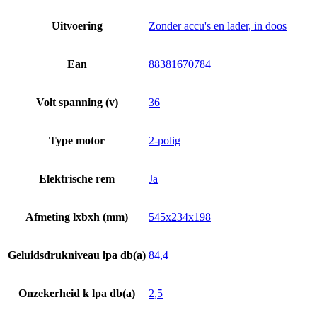
Uitvoering
Zonder accu's en lader, in doos
Ean
88381670784
Volt spanning (v)
36
Type motor
2-polig
Elektrische rem
Ja
Afmeting lxbxh (mm)
545x234x198
Geluidsdrukniveau lpa db(a)
84,4
Onzekerheid k lpa db(a)
2,5