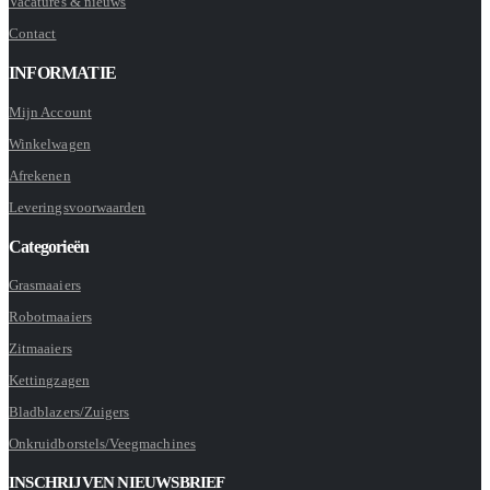
Vacatures & nieuws
Contact
INFORMATIE
Mijn Account
Winkelwagen
Afrekenen
Leveringsvoorwaarden
Categorieën
Grasmaaiers
Robotmaaiers
Zitmaaiers
Kettingzagen
Bladblazers/Zuigers
Onkruidborstels/Veegmachines
INSCHRIJVEN NIEUWSBRIEF