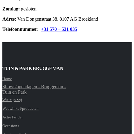
Zondag:
gesloten
Adres:
Van Dongenstraat 38, 8107 AG Broekland
Telefoonnummer:
+31 570 – 531 035
TUIN & PARK BRUGGEMAN
Home
Shows/opendagen - Bruggeman -
Tuin en Park
Wie zijn wij
Webwinkel/producten
Actie Folder
Occasions