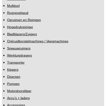
Multitool
Rugnevelspuit
Opruimen en Reinigen
Hogedrukreiniger
Bladblazers/Zuigers
Onkruidborstelmachines / Veegmachines
Sneeuwruimers
Werktuigdragers
Transporter
Kippers
Diversen
Pompen
Motordoorslijper
Accu’s + laders
Accessoires