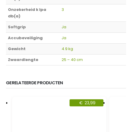
Onzekerheid k lpa
3
db(a)
Softgrip
Ja
Accubeveiliging
Ja
Gewicht
4.9 kg
Zwaardlengte
25 – 40 cm
GERELATEERDE PRODUCTEN
€
23,99