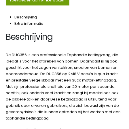
Toevoegen aan winkelwagen
Beschrijving
Extra informatie
Beschrijving
De DUC356 is een professionele Tophandle kettingzaag, die
ideaal is voor het afbreken van bomen. Daarnaast is hij ook
geschikt voor het zagen van takken, snoeien van bomen en
boomonderhoud. De DUC356 op 2×18 V accu’s is qua kracht
en prestatie vergelijkbaar met een 30cc motorkettingzaag.
Met zijn professionele snelheid van 20 meter per seconde,
heeft hij ook onderin veel kracht en zaagt hij moeiteloos ook
de dikkere takken door.Deze kettingzaag is uitsluitend voor
gebruik door ervaren gebruikers, die zich bewust zijn van de
gevaren/risico’s die kunnen optreden bij het werken met een
tophandle kettingzaag.