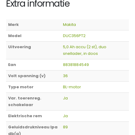
Extra informatie
Merk
Makita
Model
DUC356PT2
Uitvoering
5,0 Ah accu (2 st), duo
snellader, in doos
Ean
88381884549
Volt spanning (v)
36
Type motor
BL-motor
Var. toerenreg.
Ja
schakelaar
Elektrische rem
Ja
Geluidsdrukniveau lpa
89
db(a)