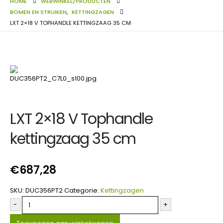
HOME
WEBWINKEL/PRODUCTEN
BOMEN EN STRUIKEN
,
KETTINGZAGEN
LXT 2×18 V TOPHANDLE KETTINGZAAG 35 CM
LXT 2×18 V Tophandle
kettingzaag 35 cm
€
687,28
SKU:
DUC356PT2
Categorie:
Kettingzagen
-
+