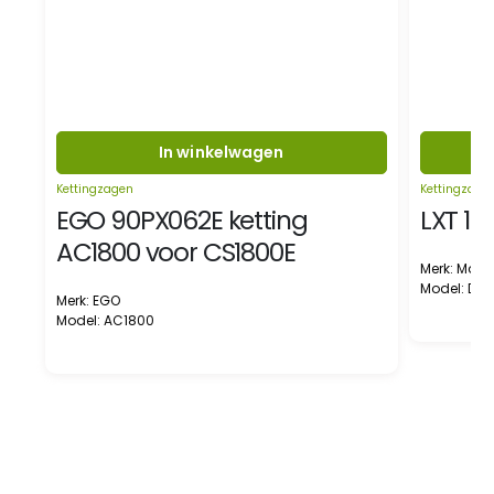
In winkelwagen
Kettingzagen
Kettingzage
EGO 90PX062E ketting
LXT 18
AC1800 voor CS1800E
Merk: Maki
Model: DU
Merk: EGO
Model: AC1800