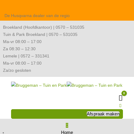
De Husqvarna dealer van de regio
Broekland (Hoofdkantoor) | 0570 – 531035
Tuin & Park Broekland | 0570 – 531035
Ma-vr 08:00 – 17:00
Za 08:30 – 12:30
Lemele | 0572 – 331341
Ma-vr 08:00 – 17:00
Za/zo gesloten
0
Wink
Afspraak maken
Home