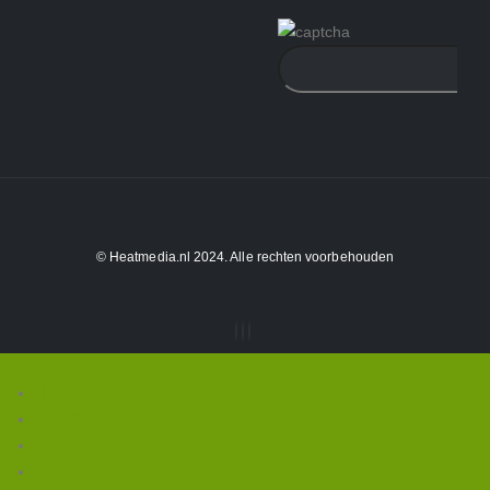
© Heatmedia.nl 2024. Alle rechten voorbehouden
Home
Wie zijn wij
Webwinkel/Producten
Occasions