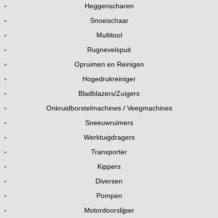
Heggenscharen
Snoeischaar
Multitool
Rugnevelspuit
Opruimen en Reinigen
Hogedrukreiniger
Bladblazers/Zuigers
Onkruidborstelmachines / Veegmachines
Sneeuwruimers
Werktuigdragers
Transporter
Kippers
Diversen
Pompen
Motordoorslijper