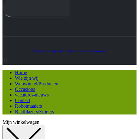
© Heatmedia.nl 2024. Alle rechten voorbehouden
Home
Wie zijn wij
Webwinkel/Producten
Occasions
vacatures-nieuws
Contact
Robotmaaiers
Bladblazers/Zuigers
Mijn winkelwagen