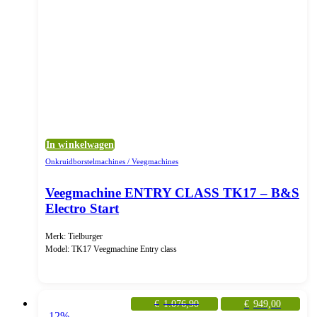
In winkelwagen
Onkruidborstelmachines / Veegmachines
Veegmachine ENTRY CLASS TK17 – B&S
Electro Start
Merk: Tielburger
Model: TK17 Veegmachine Entry class
€
1.076,90
€
949,00
-12%