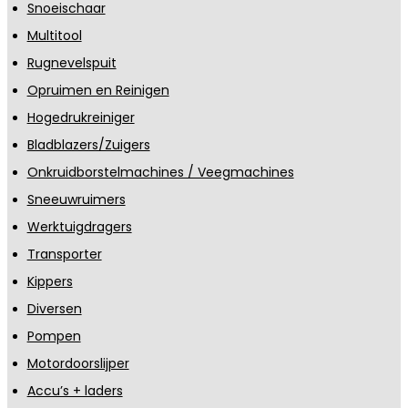
Snoeischaar
Multitool
Rugnevelspuit
Opruimen en Reinigen
Hogedrukreiniger
Bladblazers/Zuigers
Onkruidborstelmachines / Veegmachines
Sneeuwruimers
Werktuigdragers
Transporter
Kippers
Diversen
Pompen
Motordoorslijper
Accu’s + laders