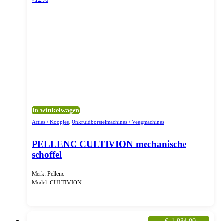
In winkelwagen
Acties / Koopjes
,
Onkruidborstelmachines / Veegmachines
PELLENC CULTIVION mechanische
schoffel
Merk: Pellenc
Model: CULTIVION
€
1.934,00