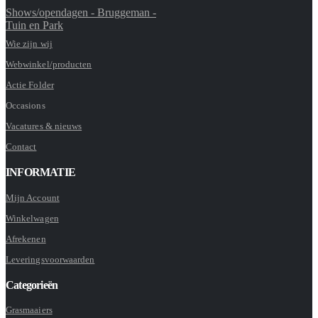
Shows/opendagen - Bruggeman -
Tuin en Park
Wie zijn wij
Webwinkel/producten
Actie Folder
Occasions
Vacatures & nieuws
Contact
INFORMATIE
Mijn Account
Winkelwagen
Afrekenen
Leveringsvoorwaarden
Categorieën
Grasmaaiers