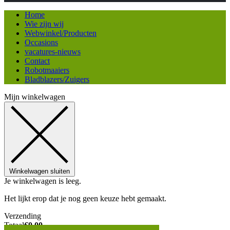
Home
Wie zijn wij
Webwinkel/Producten
Occasions
vacatures-nieuws
Contact
Robotmaaiers
Bladblazers/Zuigers
Mijn winkelwagen
Winkelwagen sluiten
Je winkelwagen is leeg.
Het lijkt erop dat je nog geen keuze hebt gemaakt.
Verzending
Totaal
€
0,00