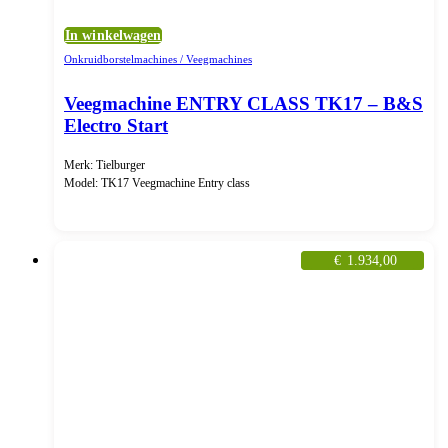
In winkelwagen
Onkruidborstelmachines / Veegmachines
Veegmachine ENTRY CLASS TK17 – B&S
Electro Start
Merk: Tielburger
Model: TK17 Veegmachine Entry class
€
1.934,00