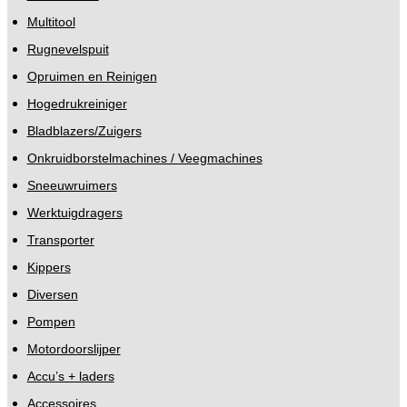
Multitool
Rugnevelspuit
Opruimen en Reinigen
Hogedrukreiniger
Bladblazers/Zuigers
Onkruidborstelmachines / Veegmachines
Sneeuwruimers
Werktuigdragers
Transporter
Kippers
Diversen
Pompen
Motordoorslijper
Accu’s + laders
Accessoires