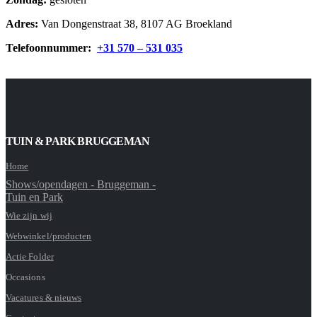
Adres:
Van Dongenstraat 38, 8107 AG Broekland
Telefoonnummer:
+31 570 – 531 035
TUIN & PARK BRUGGEMAN
Home
Shows/opendagen - Bruggeman -
Tuin en Park
Wie zijn wij
Webwinkel/producten
Actie Folder
Occasions
Vacatures & nieuws