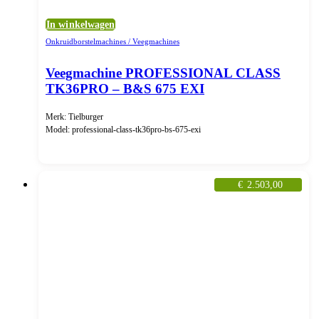
In winkelwagen
Onkruidborstelmachines / Veegmachines
Veegmachine PROFESSIONAL CLASS
TK36PRO – B&S 675 EXI
Merk: Tielburger
Model: professional-class-tk36pro-bs-675-exi
€
2.503,00