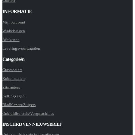
Contact
INFORMATIE
Mijn Account
Winkelwagen
Afrekenen
Leveringsvoorwaarden
Categorieën
Grasmaaiers
Robotmaaiers
Zitmaaiers
Kettingzagen
Bladblazers/Zuigers
Onkruidborstels/Veegmachines
INSCHRIJVEN NIEUWSBRIEF
Ontvang de laatste informatie over