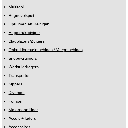
Multitool
Rugnevelspuit
Opruimen en Reinigen
Hogedrukreiniger
Bladblazers/Zuigers
Onkruidborstelmachines / Veegmachines
Sneeuwruimers
Werktuigdragers
Transporter
Kippers
Diversen
Pompen
Motordoorslijper
Accu’s + laders
Accessoires