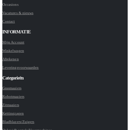
Occasions
Vacatures & nieuws
Contact
INFORMATIE
Mijn Account
Winkelwagen
Afrekenen
Leveringsvoorwaarden
Categorieën
Grasmaaiers
Robotmaaiers
Zitmaaiers
Kettingzagen
Bladblazers/Zuigers