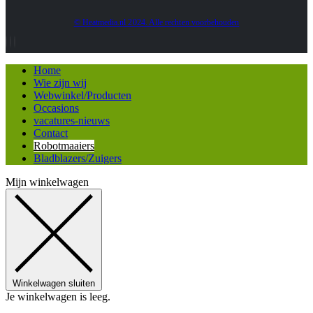
© Heatmedia.nl 2024. Alle rechten voorbehouden
Home
Wie zijn wij
Webwinkel/Producten
Occasions
vacatures-nieuws
Contact
Robotmaaiers
Bladblazers/Zuigers
Mijn winkelwagen
Winkelwagen sluiten
Je winkelwagen is leeg.