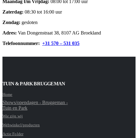
Maandag t/m Vrijdag:
08:00 tot 17:00 uur
Zaterdag:
08:30 tot 16:00 uur
Zondag:
gesloten
Adres:
Van Dongenstraat 38, 8107 AG Broekland
Telefoonnummer:
+31 570 – 531 035
TUIN & PARK BRUGGEMAN
Home
Shows/opendagen - Bruggeman -
Tuin en Park
Wie zijn wij
Webwinkel/producten
Actie Folder