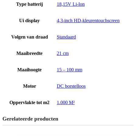
Type batterij
18,15V Li-Ion
Ui display
4,3-inch HD-kleurentouchscreen
Volgen van draad
Standaard
Maaibreedte
21 cm
Maaihoogte
15 – 100 mm
Motor
DC borstelloos
Oppervlakte tot m2
1.000 M²
Gerelateerde producten