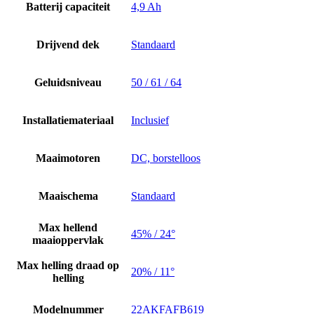
Batterij capaciteit
4,9 Ah
Drijvend dek
Standaard
Geluidsniveau
50 / 61 / 64
Installatiemateriaal
Inclusief
Maaimotoren
DC, borstelloos
Maaischema
Standaard
Max hellend
45% / 24°
maaioppervlak
Max helling draad op
20% / 11°
helling
Modelnummer
22AKFAFB619