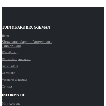
TUIN & PARK BRUGGEMAN
Home
Shows/opendagen - Bruggeman -
Tuin en Park
Wie zijn wij
Webwinkel/producten
Actie Folder
Occasions
Vacatures & nieuws
Contact
INFORMATIE
Mijn Account