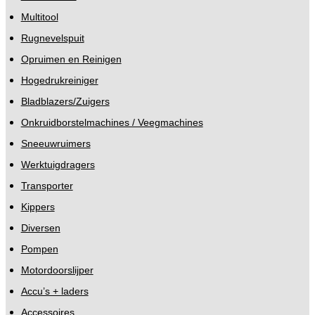
Multitool
Rugnevelspuit
Opruimen en Reinigen
Hogedrukreiniger
Bladblazers/Zuigers
Onkruidborstelmachines / Veegmachines
Sneeuwruimers
Werktuigdragers
Transporter
Kippers
Diversen
Pompen
Motordoorslijper
Accu’s + laders
Accessoires