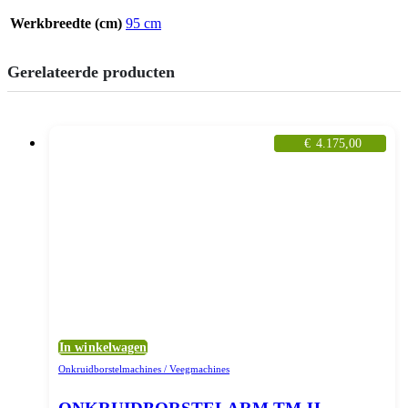
Werkbreedte (cm)
95 cm
Gerelateerde producten
€
4.175,00
In winkelwagen
Onkruidborstelmachines / Veegmachines