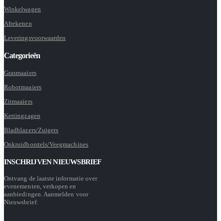
Winkelwagen
Afrekenen
Leveringsvoorwaarden
Categorieën
Grasmaaiers
Robotmaaiers
Zitmaaiers
Kettingzagen
Bladblazers/Zuigers
Onkruidborstels/Veegmachines
INSCHRIJVEN NIEUWSBRIEF
Ontvang de laatste informatie over
evenementen, verkopen en
aanbiedingen. Aanmelden voor
Nieuwsbrief: