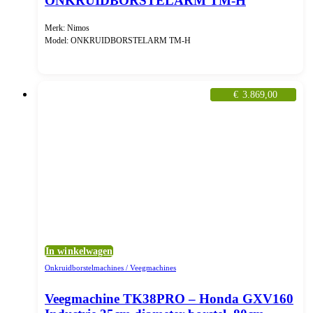
ONKRUIDBORSTELARM TM-H
Merk: Nimos
Model: ONKRUIDBORSTELARM TM-H
€
3.869,00
In winkelwagen
Onkruidborstelmachines / Veegmachines
Veegmachine TK38PRO – Honda GXV160