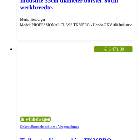
Industrie 35cm diameter borstel. 80cm
werkbreedte.
Merk: Tielburger
Model: PROFESSIONAL CLASS TK38PRO - Honda GXV160 Industrie
€
3.471,00
In winkelwagen
Onkruidborstelmachines / Veegmachines