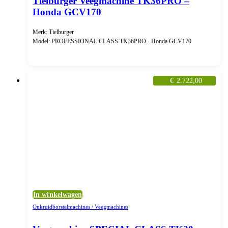
Tielburger Veegmachine TK36PRO –
Honda GCV170
Merk: Tielburger
Model: PROFESSIONAL CLASS TK36PRO - Honda GCV170
€
2.722,00
In winkelwagen
Onkruidborstelmachines / Veegmachines