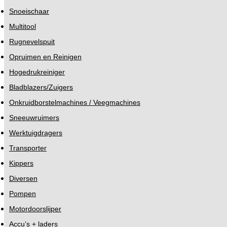
Snoeischaar
Multitool
Rugnevelspuit
Opruimen en Reinigen
Hogedrukreiniger
Bladblazers/Zuigers
Onkruidborstelmachines / Veegmachines
Sneeuwruimers
Werktuigdragers
Transporter
Kippers
Diversen
Pompen
Motordoorslijper
Accu’s + laders