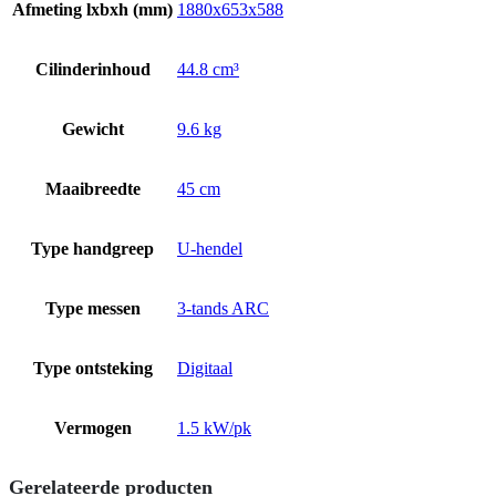
Afmeting lxbxh (mm)
1880x653x588
Cilinderinhoud
44.8 cm³
Gewicht
9.6 kg
Maaibreedte
45 cm
Type handgreep
U-hendel
Type messen
3-tands ARC
Type ontsteking
Digitaal
Vermogen
1.5 kW/pk
Gerelateerde producten