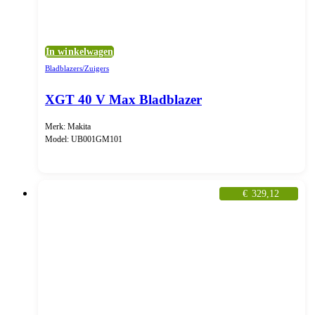
In winkelwagen
Bladblazers/Zuigers
XGT 40 V Max Bladblazer
Merk: Makita
Model: UB001GM101
€
329,12