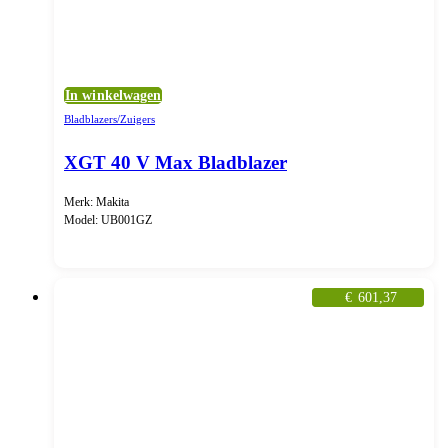
In winkelwagen
Bladblazers/Zuigers
XGT 40 V Max Bladblazer
Merk: Makita
Model: UB001GZ
€
601,37