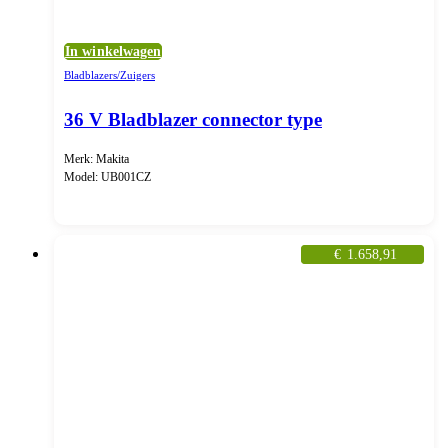
In winkelwagen
Bladblazers/Zuigers
36 V Bladblazer connector type
Merk: Makita
Model: UB001CZ
€
1.658,91