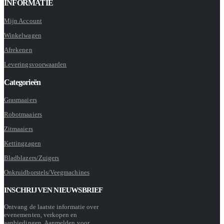
INFORMATIE
Mijn Account
Winkelwagen
Afrekenen
Leveringsvoorwaarden
Categorieën
Grasmaaiers
Robotmaaiers
Zitmaaiers
Kettingzagen
Bladblazers/Zuigers
Onkruidborstels/Veegmachines
INSCHRIJVEN NIEUWSBRIEF
Ontvang de laatste informatie over
evenementen, verkopen en
aanbiedingen. Aanmelden voor