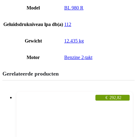
Model
BL 980 R
Geluidsdrukniveau lpa db(a)
112
Gewicht
12.435 kg
Motor
Benzine 2-takt
Gerelateerde producten
€
292,82