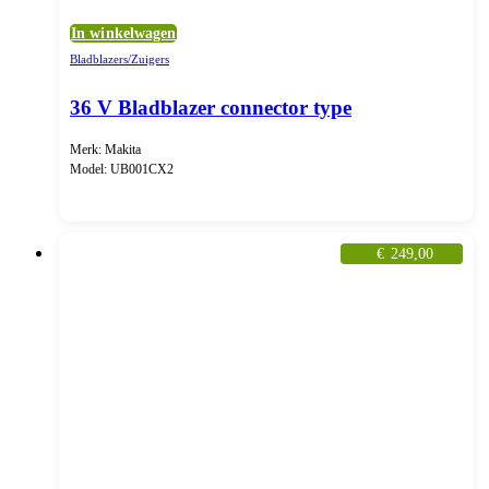
In winkelwagen
Bladblazers/Zuigers
36 V Bladblazer connector type
Merk: Makita
Model: UB001CX2
€
249,00