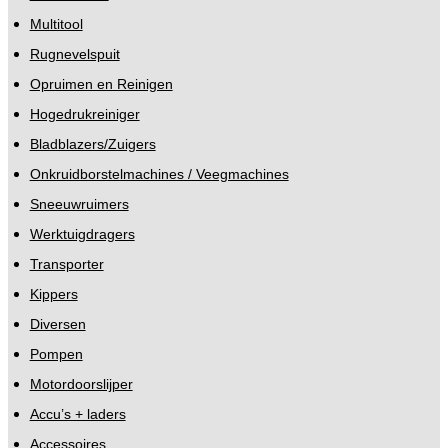
Multitool
Rugnevelspuit
Opruimen en Reinigen
Hogedrukreiniger
Bladblazers/Zuigers
Onkruidborstelmachines / Veegmachines
Sneeuwruimers
Werktuigdragers
Transporter
Kippers
Diversen
Pompen
Motordoorslijper
Accu’s + laders
Accessoires