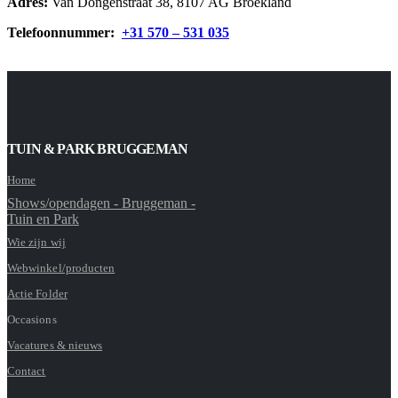
Adres:
Van Dongenstraat 38, 8107 AG Broekland
Telefoonnummer:
+31 570 – 531 035
TUIN & PARK BRUGGEMAN
Home
Shows/opendagen - Bruggeman -
Tuin en Park
Wie zijn wij
Webwinkel/producten
Actie Folder
Occasions
Vacatures & nieuws
Contact