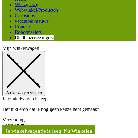
Wie zijn wij
Webwinkel/Producten
Occasions
vacatures-nieuws
Contact
Robotmaaiers
Bladblazers/Zuigers
Mijn winkelwagen
Winkelwagen sluiten
Je winkelwagen is leeg.
Het lijkt erop dat je nog geen keuze hebt gemaakt.
Verzending
Totaal
€
0,00
Je winkelwagentje is leeg. Nu Winkelen