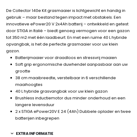
De Collector 140e Kit grasmaaier is lichtgewicht en handig in
gebruik – maar bestand tegen impact met obstakels. Een
innovatieve ePower20 V 2x4Ah batterij – ontwikkeld en getest
door STIGA in Italië – biedt genoeg vermogen voor een gazon
tot 350 m2 met één laadbeurt. En met een ruime 40 L hybride
opvangbak, is het de perfecte grasmaaier voor uw klein
gazon.
Batterijmaaier voor draadloos en stressvrij maaien
Soft grip ergonomische duwhendel aanpasbaar aan uw
grootte
38 cm maaibreedte, verstelbaar in 6 verschillende
maaihoogtes
40 L hybride grasvangbak voor uw klein gazon
Brushless inductiemotor dus minder onderhoud en een
langere levensduur
2 x STIGA ePower20V E 24 (4Ah) Dubbele oplader en twee
batterijen inbegrepen
EXTRA INFORMATIE