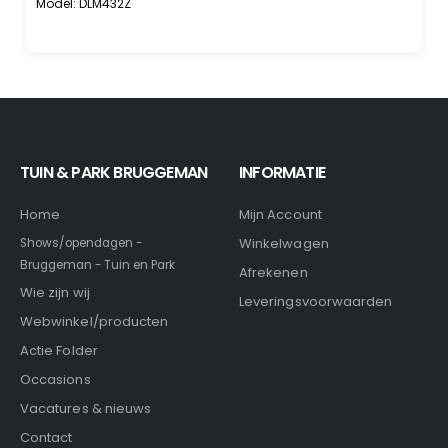
Model: DLM432Z
TUIN & PARK BRUGGEMAN
INFORMATIE
Home
Mijn Account
Winkelwagen
Shows/opendagen -
Bruggeman - Tuin en Park
Afrekenen
Wie zijn wij
Leveringsvoorwaarden
Webwinkel/producten
Actie Folder
Occasions
Vacatures & nieuws
Contact