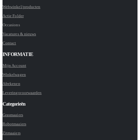
Webwinkel/producten
Actie Folder
Occasions
Vacatures & nieuws
Contact
INFORMATIE
Mijn Account
Winkelwagen
Afrekenen
Leveringsvoorwaarden
Categorieën
Grasmaaiers
Robotmaaiers
Zitmaaiers