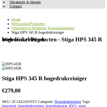
Vacatures & nieuws
Contact
Home
Webwinkel/Producten
Opruimen en Reinigen
,
Hogedrukreiniger
Stiga HPS 345 R hogedrukreiniger
Webwinkel/Producten - Stiga HPS 345 R hogedrukreiniger
Stiga HPS 345 R hogedrukreiniger
€
279,00
SKU:
2C1452103/ST1
Categorie:
Hogedrukreiniger
Tags:
hogedruk
,
hogedrukreiniger
,
hogedrukspuit
,
RVS
,
spuit