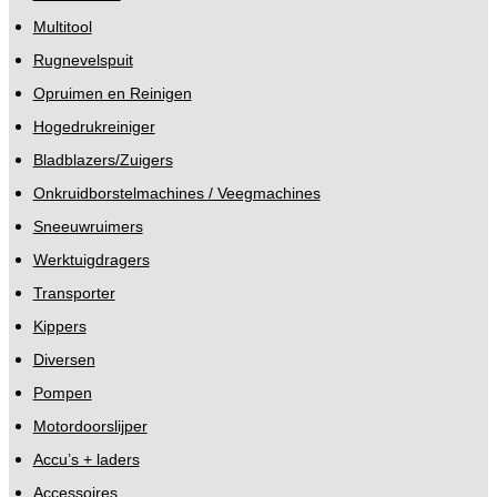
Multitool
Rugnevelspuit
Opruimen en Reinigen
Hogedrukreiniger
Bladblazers/Zuigers
Onkruidborstelmachines / Veegmachines
Sneeuwruimers
Werktuigdragers
Transporter
Kippers
Diversen
Pompen
Motordoorslijper
Accu’s + laders
Accessoires