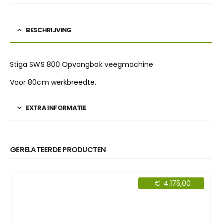
BESCHRIJVING
Stiga SWS 800 Opvangbak veegmachine
Voor 80cm werkbreedte.
EXTRA INFORMATIE
GERELATEERDE PRODUCTEN
5,00
€
4.815,00