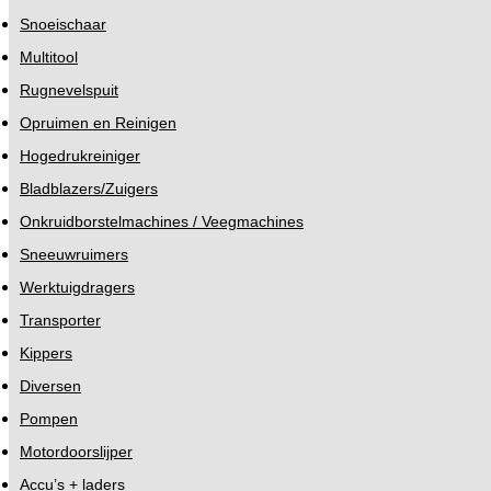
Snoeischaar
Multitool
Rugnevelspuit
Opruimen en Reinigen
Hogedrukreiniger
Bladblazers/Zuigers
Onkruidborstelmachines / Veegmachines
Sneeuwruimers
Werktuigdragers
Transporter
Kippers
Diversen
Pompen
Motordoorslijper
Accu’s + laders