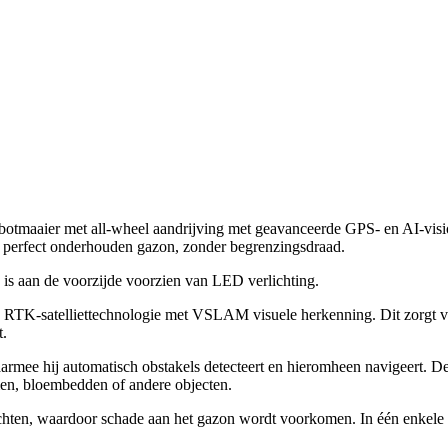
obotmaaier met all-wheel aandrijving met geavanceerde GPS- en AI-visi
en perfect onderhouden gazon, zonder begrenzingsdraad.
 is aan de voorzijde voorzien van LED verlichting.
K-satelliettechnologie met VSLAM visuele herkenning. Dit zorgt voo
t.
rmee hij automatisch obstakels detecteert en hieromheen navigeert. De
men, bloembedden of andere objecten.
hten, waardoor schade aan het gazon wordt voorkomen. In één enkele m