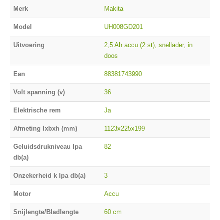
Merk
Makita
Model
UH008GD201
Uitvoering
2,5 Ah accu (2 st), snellader, in
doos
Ean
88381743990
Volt spanning (v)
36
Elektrische rem
Ja
Afmeting lxbxh (mm)
1123x225x199
Geluidsdrukniveau lpa
82
db(a)
Onzekerheid k lpa db(a)
3
Motor
Accu
Snijlengte/Bladlengte
60 cm