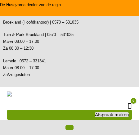
De Husqvarna dealer van de regio
Broekland (Hoofdkantoor) | 0570 – 531035
Tuin & Park Broekland | 0570 – 531035
Ma-vr 08:00 – 17:00
Za 08:30 – 12:30
Lemele | 0572 – 331341
Ma-vr 08:00 – 17:00
Za/zo gesloten
0
Wi
Afspraak maken