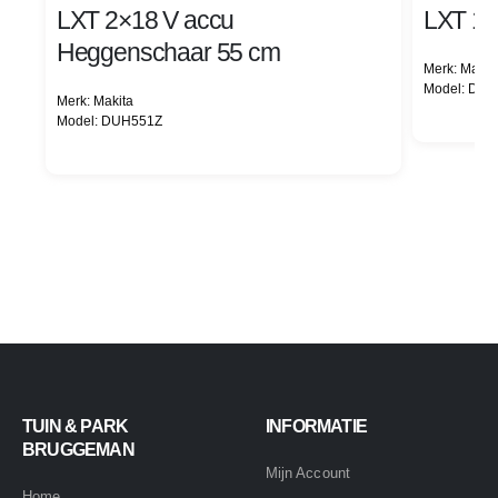
LXT 2×18 V accu
LXT 18
Heggenschaar 55 cm
Merk: Makit
Model: DU
Merk: Makita
Model: DUH551Z
TUIN & PARK
INFORMATIE
BRUGGEMAN
Mijn Account
Home