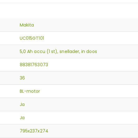
Makita
UC015GT101
5,0 Ah accu (1 st), snellader, in doos
88381763073
36
BL-motor
Ja
Ja
795x237x274