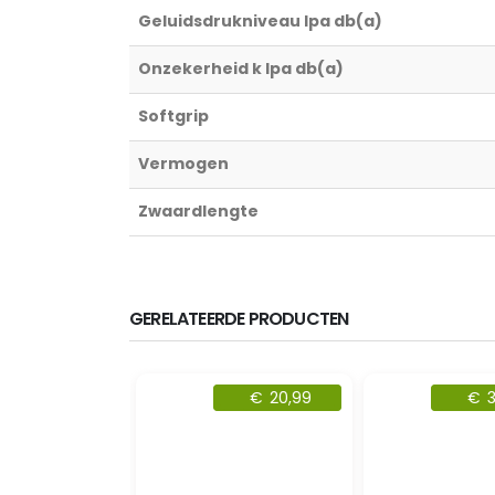
Geluidsdrukniveau lpa db(a)
Onzekerheid k lpa db(a)
Softgrip
Vermogen
Zwaardlengte
GERELATEERDE PRODUCTEN
€
36,99
€
20,99
€