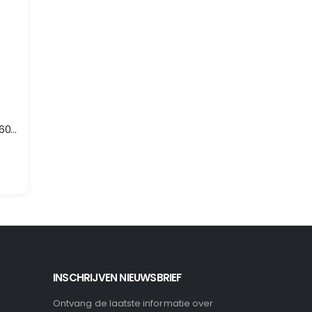
KETTINGZAGEN
KETTINGZAGEN
EGO 90PX ketting AC1600 voor CS1600E (90PX056E)
EGO AG1800 45CM Guide Bar
EGO 90PX ketting AC1600 voor CS1600E (90PX056E)
Merk: EGO
Merk: EGO
Model: AG1800
Model: AC1600
INSCHRIJVEN NIEUWSBRIEF
Ontvang de laatste informatie over