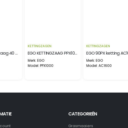
KETTINGZAGEN
KETTINGZAGEN
LXT 18 V Kettingzaag 40 cm
EGO KETTINGZAAG PPX1000 TELESCOPIC POLE
Merk: EGO
Merk: EGO
1
Model: PPX1000
Model: AC1600
MATIE
CATEGORIEËN
ccount
Grasmaaiers