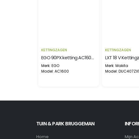
EN
KETTINGZAGEN
KETTINGZAGEN
EGO AG1800 45CM Guide Bar
EGO 90PX ketting AC1600 voor CS1600E (90PX056E)
Merk: EGO
Merk: Makita
800
Model: AC1600
Model: DUC407ZX
TUIN & PARK BRUGGEMAN
INFOR
Home
Mijn A