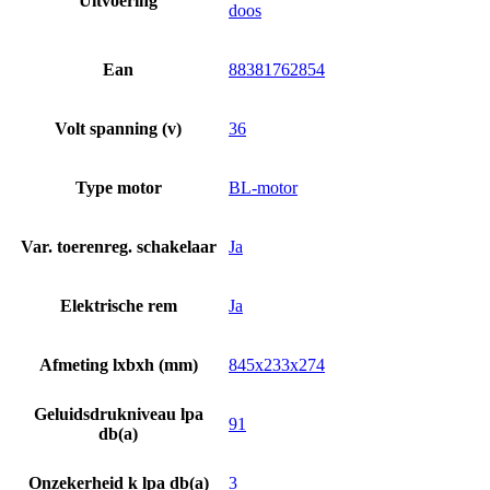
Uitvoering
doos
Ean
88381762854
Volt spanning (v)
36
Type motor
BL-motor
Var. toerenreg. schakelaar
Ja
Elektrische rem
Ja
Afmeting lxbxh (mm)
845x233x274
Geluidsdrukniveau lpa
91
db(a)
Onzekerheid k lpa db(a)
3