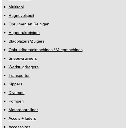
Multitool
Rugnevelspuit
Opruimen en Reinigen
Hogedrukreiniger
Bladblazers/Zuigers
Onkruidborstelmachines / Veegmachines
Sneeuwruimers
Werktuigdragers
Transporter
Kippers
Diversen
Pompen
Motordoorslijper
Accu’s + laders
Accessoires