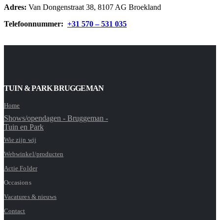
Adres:
Van Dongenstraat 38, 8107 AG Broekland
Telefoonnummer:
+31 570 – 531 035
TUIN & PARK BRUGGEMAN
Home
Shows/opendagen - Bruggeman -
Tuin en Park
Wie zijn wij
Webwinkel/producten
Actie Folder
Occasions
Vacatures & nieuws
Contact