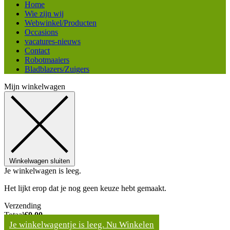
Home
Wie zijn wij
Webwinkel/Producten
Occasions
vacatures-nieuws
Contact
Robotmaaiers
Bladblazers/Zuigers
Mijn winkelwagen
Winkelwagen sluiten
Je winkelwagen is leeg.
Het lijkt erop dat je nog geen keuze hebt gemaakt.
Verzending
Totaal
€
0,00
Je winkelwagentje is leeg. Nu Winkelen