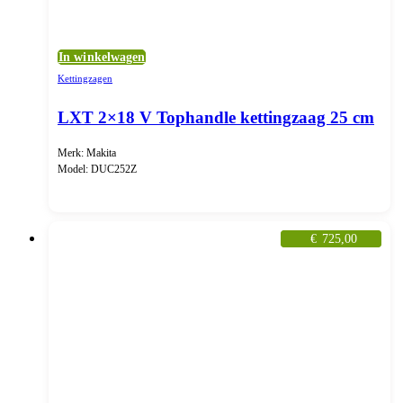
In winkelwagen
Kettingzagen
LXT 2×18 V Tophandle kettingzaag 25 cm
Merk: Makita
Model: DUC252Z
€
725,00