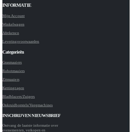
INFORMATIE
Mijn Account
Winkelwagen
Afrekenen
Leveringsvoorwaarden
Categorieën
Grasmaaiers
Robotmaaiers
Zitmaaiers
Kettingzagen
Bladblazers/Zuigers
Onkruidborstels/Veegmachines
INSCHRIJVEN NIEUWSBRIEF
Ontvang de laatste informatie over
evenementen, verkopen en