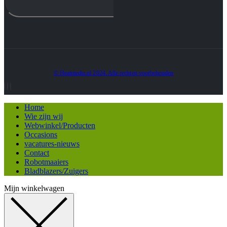
© Heatmedia.nl 2024. Alle rechten voorbehouden
Home
Wie zijn wij
Webwinkel/Producten
Occasions
vacatures-nieuws
Contact
Robotmaaiers
Bladblazers/Zuigers
Mijn winkelwagen