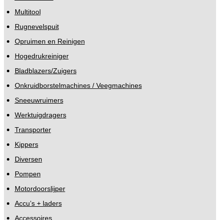
Multitool
Rugnevelspuit
Opruimen en Reinigen
Hogedrukreiniger
Bladblazers/Zuigers
Onkruidborstelmachines / Veegmachines
Sneeuwruimers
Werktuigdragers
Transporter
Kippers
Diversen
Pompen
Motordoorslijper
Accu’s + laders
Accessoires