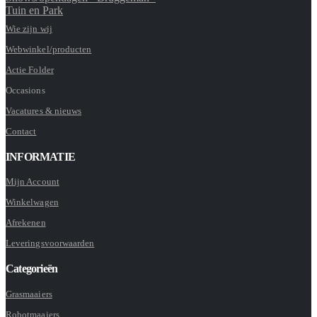
Tuin en Park
Wie zijn wij
Webwinkel/producten
Actie Folder
Occasions
Vacatures & nieuws
Contact
INFORMATIE
Mijn Account
Winkelwagen
Afrekenen
Leveringsvoorwaarden
Categorieën
Grasmaaiers
Robotmaaiers