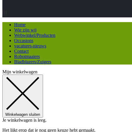
Home
Wie zijn wij
Webwinkel/Producten
Occasions
vacatures-nieuws
Contact
Robotmaaiers
Bladblazers/Zuigers
Mijn winkelwagen
Winkelwagen sluiten
Je winkelwagen is leeg.
Het lijkt erop dat je nog geen keuze hebt gemaakt.