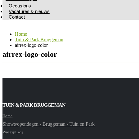
Occasions
Vacatures & nieuws
Contact
Home
Tuin & Park Bruggeman
airrex-logo-color
airrex-logo-color
TUIN & PARK BRUGGEMAN
Home
Shows/opendagen - Bruggeman - Tuin en Park
Wie zijn wij