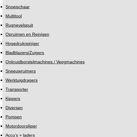
Snoeischaar
Multitool
Rugnevelspuit
Opruimen en Reinigen
Hogedrukreiniger
Bladblazers/Zuigers
Onkruidborstelmachines / Veegmachines
Sneeuwruimers
Werktuigdragers
Transporter
Kippers
Diversen
Pompen
Motordoorslijper
Accu’s + laders