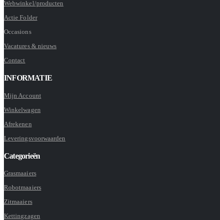
Webwinkel/producten
Actie Folder
Occasions
Vacatures & nieuws
Contact
INFORMATIE
Mijn Account
Winkelwagen
Afrekenen
Leveringsvoorwaarden
Categorieën
Grasmaaiers
Robotmaaiers
Zitmaaiers
Kettingzagen